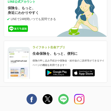
あなたの人生と保険選びのためのWebメディア
ご契約内容の確認
LINE公式アカウント
お客さま情報の確認・変更
保険を、もっと、
業績・財務情報
保険相談サービス
保険料の支払い方法の変更
女性保険
選ばれる理由・評判
身近にわかりやすく
女性特有の病気に備える
受取人・指定代理請求人の変更
LINEで24時間いつでも質問
できる
中断したお申し込みの再開
ライフネット生命の特長
保険金等の支払状況
よくあるご質問
お申し込み後の状況確認
就業不能保険
ライフネット生命が選ばれる理由がわかる！
減額・解約・追加契約の申し込み など
就業不能状態に備える
採用情報
資料請求
評判・口コミ
認知症保険
ご契約者さまに聞きました！
ライフネット生命アプリ
認知症・MCIに備える
ご契約者さま向け各種お手続き・サービス
生命保険を、もっと、便利に
生命保険マニフェスト
申し込みガイド
保険の申し込み手続きや保険金・給付金のご請求等ができるマイ
保険金・給付金のご請求
ページの機能を利用できます！
ライフネット生命のCMページ
ご契約の流れと必要書類
生命保険料控除に関するご案内
ライフネット生命公式note
保険料の支払い方法
契約更新を迎えるご契約者さまへ