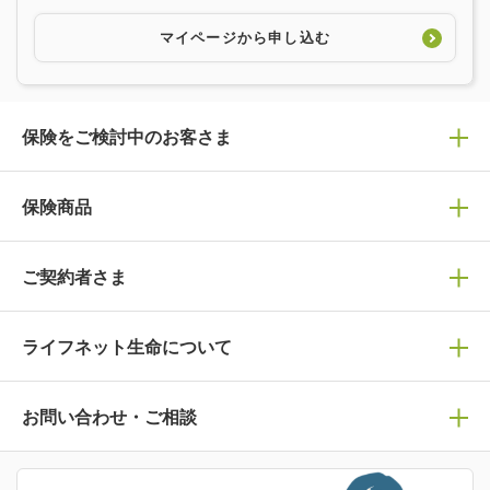
マイページから申し込む
保険をご検討中のお客さま
保険の選び方
保険商品
ぴったり診断見積り
保険商品一覧
ご契約者さま
保険選びで迷っている方はチェック！
死亡保険
生命保険の選び方のコツ
ライフネット生命について
万が一に備える
保険の基礎知識や選び方を解説！
マイページログイン
医療保険
ライフステージ別おすすめ加入例
ライフネット生命についてトップ
お問い合わせ・ご相談
病気や手術に備える
人生のステージに必要な保険がわかる！
マイページで以下のような手続きや「重要なお知らせ」等
の確認ができます。
がん保険
会社情報
保険ジャンバラヤ
お問い合わせ・ご相談トップ
がんに備える