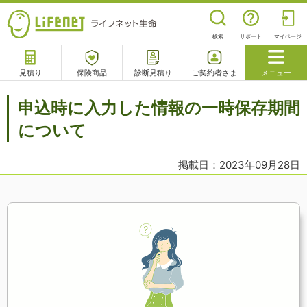
検索
サポート
マイページ
見積り
保険商品
診断見積り
ご契約者さま
メニュー
サポート
申込時に入力した情報の一時保存期間
閉じる
について
掲載日：2023年09月28日
チャットサポート
電話で相談
相談予約
よくあるご質問