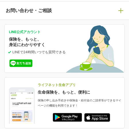
医療保険
ライフステージ別おすすめ加入例
ライフネット生命についてトップ
お問い合わせ・ご相談
病気や手術に備える
人生のステージに必要な保険がわかる！
マイページで以下のような手続きや「重要なお知らせ」
等の確認ができます。
がん保険
会社情報
保険ジャンバラヤ
お問い合わせ・ご相談トップ
がんに備える
あなたの人生と保険選びのためのWebメディア
ご契約内容の確認
LINE公式アカウント
お客さま情報の確認・変更
保険を、もっと、
業績・財務情報
保険相談サービス
女性保険
保険料の支払い方法の変更
選ばれる理由・評判
身近にわかりやすく
女性特有の病気に備える
受取人・指定代理請求人の変更
LINEで24時間いつでも質問
できる
中断したお申し込みの再開
ライフネット生命の特長
保険金等の支払状況
よくあるご質問
お申し込み後の状況確認
就業不能保険
ライフネット生命が選ばれる理由がわかる！
減額・解約・追加契約の申し込み など
就業不能状態に備える
採用情報
資料請求
評判・口コミ
認知症保険
ご契約者さまに聞きました！
ライフネット生命アプリ
認知症・MCIに備える
ご契約者さま向け各種お手続き・サービス
生命保険を、もっと、便利に
生命保険マニフェスト
申し込みガイド
保険の申し込み手続きや保険金・給付金のご請求等ができるマイ
保険金・給付金のご請求
ページの機能を利用できます！
ライフネット生命のCMページ
ご契約の流れと必要書類
生命保険料控除に関するご案内
ライフネット生命公式note