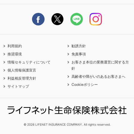
保険料の支払い方法
契約更新を迎えるご契約者さまへ
利用規約
勧誘方針
推奨環境
免責事項
情報セキュリティについて
お客さま本位の業務運営に関する方
針
個人情報保護宣言
高齢者や障がいのあるお客さまへ
利益相反管理方針
Cookieポリシー
サイトマップ
© 2026 LIFENET INSURANCE COMPANY. All rights reserved.