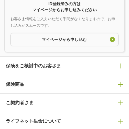
ID登録済みの方は
マイページからお申し込みください
お客さま情報をご入力いただく手間がなくなりますので、お申
し込みがスムーズです。
マイページから申し込む
保険をご検討中のお客さま
保険の選び方
保険商品
ぴったり診断見積り
保険商品一覧
ご契約者さま
保険選びで迷っている方はチェック！
死亡保険
生命保険の選び方のコツ
ライフネット生命について
万が一に備える
保険の基礎知識や選び方を解説！
マイページログイン