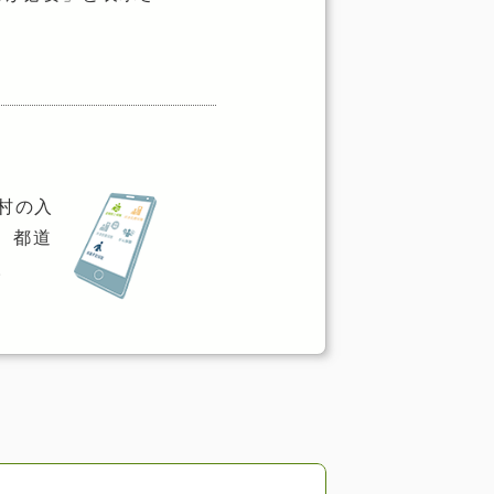
村の入
、都道
。