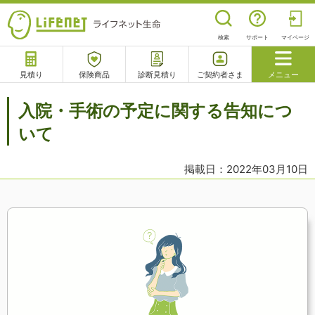
検索
サポート
マイページ
見積り
保険商品
診断見積り
ご契約者さま
メニュー
サポート
入院・手術の予定に関する告知につ
閉じる
いて
掲載日：2022年03月10日
チャットサポート
電話で相談
相談予約
よくあるご質問