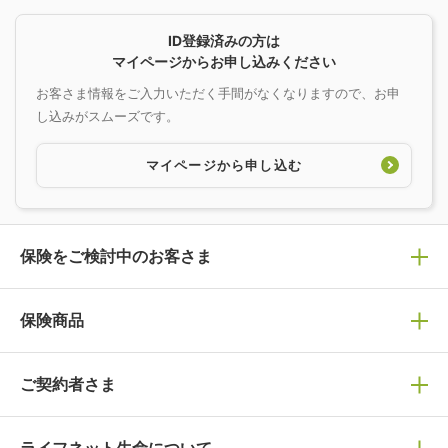
ID登録済みの方は
マイページからお申し込みください
お客さま情報をご入力いただく手間がなくなりますので、お申
し込みがスムーズです。
マイページから申し込む
保険をご検討中のお客さま
保険の選び方
保険商品
ぴったり診断見積り
保険商品一覧
ご契約者さま
保険選びで迷っている方はチェック！
死亡保険
生命保険の選び方のコツ
万が一に備える