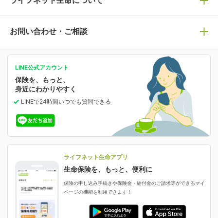
ライフネット生命について
保険の基礎知識や選び方を解説！
マイページログイン
医療保険
ライフステージ別おすすめ加入例
ライフネット生命についてトップ
お問い合わせ・ご相談
病気や手術に備える
人生のステージに必要な保険がわかる！
マイページで以下のような手続きや「重要なお知らせ」
等の確認ができます。
がん保険
会社情報
保険ジャンバラヤ
お問い合わせ・ご相談トップ
がんに備える
あなたの人生と保険選びのためのWebメディア
ご契約内容の確認
LINE公式アカウント
お客さま情報の確認・変更
保険を、もっと、
業績・財務情報
保険相談サービス
女性保険
保険料の支払い方法の変更
選ばれる理由・評判
身近にわかりやすく
女性特有の病気に備える
受取人・指定代理請求人の変更
LINEで24時間いつでも質問
できる
中断したお申し込みの再開
ライフネット生命の特長
保険金等の支払状況
よくあるご質問
お申し込み後の状況確認
就業不能保険
ライフネット生命が選ばれる理由がわかる！
減額・解約・追加契約の申し込み など
就業不能状態に備える
採用情報
資料請求
評判・口コミ
認知症保険
ご契約者さまに聞きました！
ライフネット生命アプリ
認知症・MCIに備える
ご契約者さま向け各種お手続き・サービス
生命保険を、もっと、便利に
生命保険マニフェスト
申し込みガイド
保険の申し込み手続きや保険金・給付金のご請求等ができるマイ
保険金・給付金のご請求
ページの機能を利用できます！
ライフネット生命のCMページ
ご契約の流れと必要書類
生命保険料控除に関するご案内