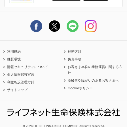
ライフネット生命公式note
保険料の支払い方法
契約更新を迎えるご契約者さまへ
利用規約
勧誘方針
推奨環境
免責事項
情報セキュリティについて
お客さま本位の業務運営に関する方
針
個人情報保護宣言
高齢者や障がいのあるお客さまへ
利益相反管理方針
Cookieポリシー
サイトマップ
© 2026 LIFENET INSURANCE COMPANY. All rights reserved.