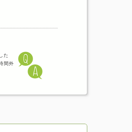
した
時間外