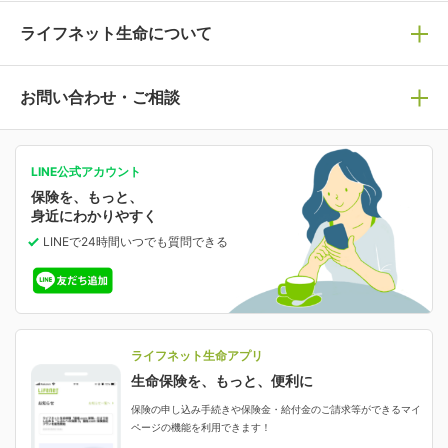
死亡保険
生命保険の選び方のコツ
ライフネット生命について
万が一に備える
保険の基礎知識や選び方を解説！
マイページログイン
医療保険
ライフステージ別おすすめ加入例
ライフネット生命についてトップ
お問い合わせ・ご相談
病気や手術に備える
人生のステージに必要な保険がわかる！
マイページで以下のような手続きや「重要なお知らせ」
等の確認ができます。
がん保険
会社情報
保険ジャンバラヤ
お問い合わせ・ご相談トップ
がんに備える
あなたの人生と保険選びのためのWebメディア
ご契約内容の確認
LINE公式アカウント
お客さま情報の確認・変更
保険を、もっと、
業績・財務情報
保険相談サービス
女性保険
保険料の支払い方法の変更
選ばれる理由・評判
身近にわかりやすく
女性特有の病気に備える
受取人・指定代理請求人の変更
LINEで24時間いつでも質問
できる
中断したお申し込みの再開
ライフネット生命の特長
保険金等の支払状況
よくあるご質問
お申し込み後の状況確認
就業不能保険
ライフネット生命が選ばれる理由がわかる！
減額・解約・追加契約の申し込み など
就業不能状態に備える
採用情報
資料請求
評判・口コミ
認知症保険
ご契約者さまに聞きました！
ライフネット生命アプリ
認知症・MCIに備える
ご契約者さま向け各種お手続き・サービス
生命保険を、もっと、便利に
生命保険マニフェスト
申し込みガイド
保険の申し込み手続きや保険金・給付金のご請求等ができるマイ
保険金・給付金のご請求
ページの機能を利用できます！
ライフネット生命のCMページ