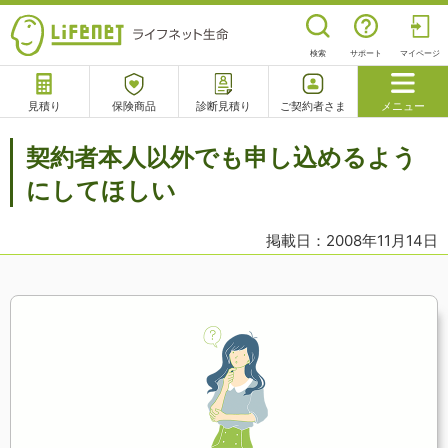
検索
サポート
マイページ
見積り
保険商品
診断見積り
ご契約者さま
メニュー
サポート
契約者本人以外でも申し込めるよう
閉じる
にしてほしい
掲載日：2008年11月14日
チャットサポート
電話で相談
相談予約
よくあるご質問