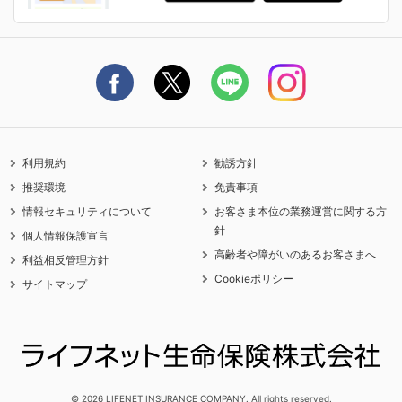
ライフネット生命公式note
保険料の支払い方法
契約更新を迎えるご契約者さまへ
利用規約
勧誘方針
推奨環境
免責事項
情報セキュリティについて
お客さま本位の業務運営に関する方
針
個人情報保護宣言
高齢者や障がいのあるお客さまへ
利益相反管理方針
Cookieポリシー
サイトマップ
© 2026 LIFENET INSURANCE COMPANY. All rights reserved.