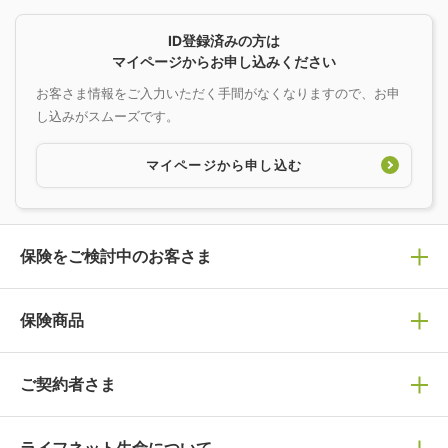
ID登録済みの方は
マイページからお申し込みください
お客さま情報をご入力いただく手間がなくなりますので、お申
し込みがスムーズです。
マイページから申し込む
保険をご検討中のお客さま
保険の選び方
保険商品
ぴったり診断見積り
保険商品一覧
ご契約者さま
保険選びで迷っている方はチェック！
死亡保険
生命保険の選び方のコツ
万が一に備える