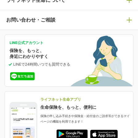
ライフネット生命について
保険の基礎知識や選び方を解説！
マイページログイン
医療保険
ライフステージ別おすすめ加入例
ライフネット生命についてトップ
お問い合わせ・ご相談
病気や手術に備える
人生のステージに必要な保険がわかる！
マイページで以下のような手続きや「重要なお知らせ」
等の確認ができます。
がん保険
会社情報
保険ジャンバラヤ
お問い合わせ・ご相談トップ
がんに備える
あなたの人生と保険選びのためのWebメディア
ご契約内容の確認
LINE公式アカウント
お客さま情報の確認・変更
保険を、もっと、
業績・財務情報
保険相談サービス
女性保険
保険料の支払い方法の変更
選ばれる理由・評判
身近にわかりやすく
女性特有の病気に備える
受取人・指定代理請求人の変更
LINEで24時間いつでも質問
できる
中断したお申し込みの再開
ライフネット生命の特長
保険金等の支払状況
よくあるご質問
お申し込み後の状況確認
就業不能保険
ライフネット生命が選ばれる理由がわかる！
減額・解約・追加契約の申し込み など
就業不能状態に備える
採用情報
資料請求
評判・口コミ
認知症保険
ご契約者さまに聞きました！
ライフネット生命アプリ
認知症・MCIに備える
ご契約者さま向け各種お手続き・サービス
生命保険を、もっと、便利に
生命保険マニフェスト
申し込みガイド
保険の申し込み手続きや保険金・給付金のご請求等ができるマイ
保険金・給付金のご請求
ページの機能を利用できます！
ライフネット生命のCMページ
ご契約の流れと必要書類
生命保険料控除に関するご案内