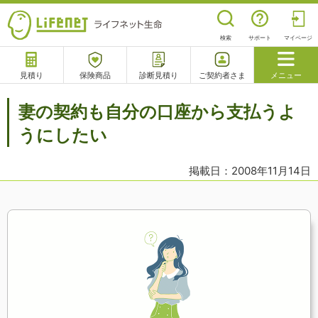
検索
サポート
マイページ
見積り
保険商品
診断見積り
ご契約者さま
メニュー
サポート
妻の契約も自分の口座から支払うよ
閉じる
うにしたい
掲載日：2008年11月14日
チャットサポート
電話で相談
相談予約
よくあるご質問