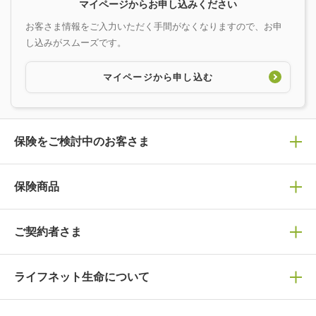
マイページからお申し込みください
お客さま情報をご入力いただく手間がなくなりますので、お申
し込みがスムーズです。
マイページから申し込む
保険をご検討中のお客さま
保険の選び方
保険商品
ぴったり診断見積り
保険商品一覧
ご契約者さま
保険選びで迷っている方はチェック！
死亡保険
生命保険の選び方のコツ
ライフネット生命について
万が一に備える
保険の基礎知識や選び方を解説！
マイページログイン
医療保険
ライフステージ別おすすめ加入例