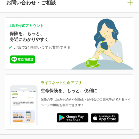
ライフネット生命についてトップ
お問い合わせ・ご相談
病気や手術に備える
人生のステージに必要な保険がわかる！
マイページで以下のような手続きや「重要なお知らせ」
等の確認ができます。
がん保険
会社情報
保険ジャンバラヤ
お問い合わせ・ご相談トップ
がんに備える
あなたの人生と保険選びのためのWebメディア
ご契約内容の確認
LINE公式アカウント
お客さま情報の確認・変更
保険を、もっと、
業績・財務情報
保険相談サービス
女性保険
保険料の支払い方法の変更
選ばれる理由・評判
身近にわかりやすく
女性特有の病気に備える
受取人・指定代理請求人の変更
LINEで24時間いつでも質問
できる
中断したお申し込みの再開
ライフネット生命の特長
保険金等の支払状況
よくあるご質問
お申し込み後の状況確認
就業不能保険
ライフネット生命が選ばれる理由がわかる！
減額・解約・追加契約の申し込み など
就業不能状態に備える
採用情報
資料請求
評判・口コミ
認知症保険
ご契約者さまに聞きました！
ライフネット生命アプリ
認知症・MCIに備える
ご契約者さま向け各種お手続き・サービス
生命保険を、もっと、便利に
生命保険マニフェスト
申し込みガイド
保険の申し込み手続きや保険金・給付金のご請求等ができるマイ
保険金・給付金のご請求
ページの機能を利用できます！
ライフネット生命のCMページ
ご契約の流れと必要書類
生命保険料控除に関するご案内
ライフネット生命公式note
保険料の支払い方法