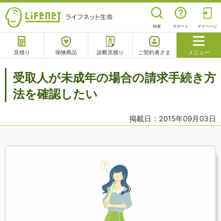
検索
サポート
マイページ
見積り
保険商品
診断見積り
ご契約者さま
メニュー
サポート
受取人が未成年の場合の請求手続き方
閉じる
法を確認したい
掲載日：2015年09月03日
チャットサポート
電話で相談
相談予約
よくあるご質問