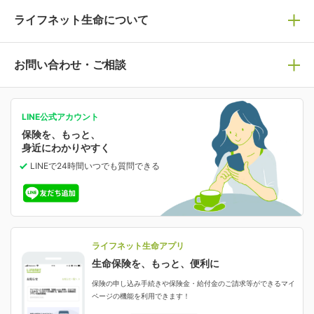
死亡保険
生命保険の選び方のコツ
ライフネット生命について
万が一に備える
保険の基礎知識や選び方を解説！
マイページログイン
医療保険
ライフステージ別おすすめ加入例
ライフネット生命についてトップ
お問い合わせ・ご相談
病気や手術に備える
人生のステージに必要な保険がわかる！
マイページで以下のような手続きや「重要なお知らせ」
等の確認ができます。
がん保険
会社情報
保険ジャンバラヤ
お問い合わせ・ご相談トップ
がんに備える
あなたの人生と保険選びのためのWebメディア
ご契約内容の確認
LINE公式アカウント
お客さま情報の確認・変更
保険を、もっと、
業績・財務情報
保険相談サービス
女性保険
保険料の支払い方法の変更
選ばれる理由・評判
身近にわかりやすく
女性特有の病気に備える
受取人・指定代理請求人の変更
LINEで24時間いつでも質問
できる
中断したお申し込みの再開
ライフネット生命の特長
保険金等の支払状況
よくあるご質問
お申し込み後の状況確認
就業不能保険
ライフネット生命が選ばれる理由がわかる！
減額・解約・追加契約の申し込み など
就業不能状態に備える
採用情報
資料請求
評判・口コミ
認知症保険
ご契約者さまに聞きました！
ライフネット生命アプリ
認知症・MCIに備える
ご契約者さま向け各種お手続き・サービス
生命保険を、もっと、便利に
生命保険マニフェスト
申し込みガイド
保険の申し込み手続きや保険金・給付金のご請求等ができるマイ
保険金・給付金のご請求
ページの機能を利用できます！
ライフネット生命のCMページ
ご契約の流れと必要書類