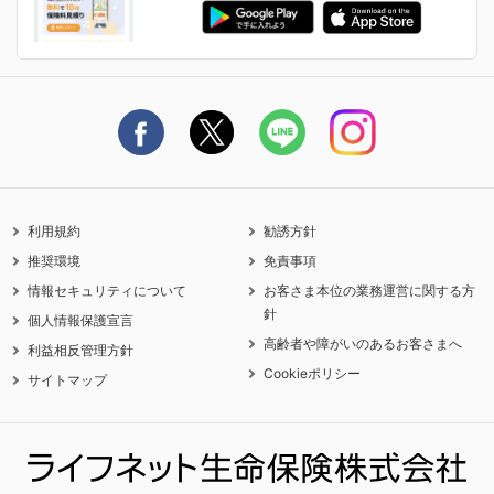
生命保険料控除に関するご案内
ライフネット生命公式note
保険料の支払い方法
契約更新を迎えるご契約者さまへ
利用規約
勧誘方針
推奨環境
免責事項
情報セキュリティについて
お客さま本位の業務運営に関する方
針
個人情報保護宣言
高齢者や障がいのあるお客さまへ
利益相反管理方針
Cookieポリシー
サイトマップ