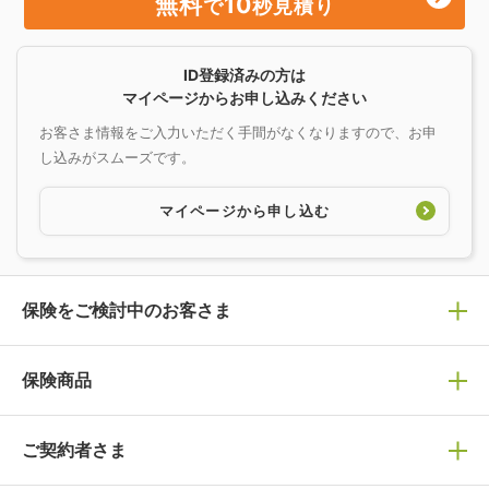
無料
10
で
秒見積り
ID登録済みの方は
マイページからお申し込みください
お客さま情報をご入力いただく手間がなくなりますので、お申
し込みがスムーズです。
マイページから申し込む
保険をご検討中のお客さま
保険の選び方
保険商品
ぴったり診断見積り
保険商品一覧
ご契約者さま
保険選びで迷っている方はチェック！