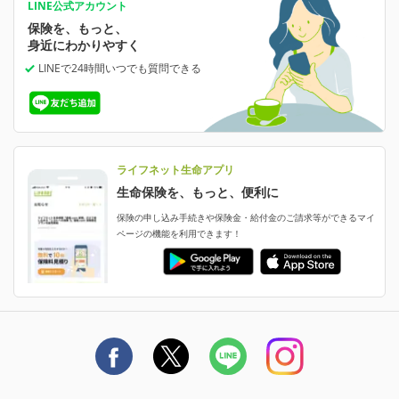
あなたの人生と保険選びのためのWebメディア
ご契約内容の確認
LINE公式アカウント
お客さま情報の確認・変更
保険を、もっと、
業績・財務情報
保険相談サービス
保険料の支払い方法の変更
女性保険
選ばれる理由・評判
身近にわかりやすく
女性特有の病気に備える
受取人・指定代理請求人の変更
LINEで24時間いつでも質問
できる
中断したお申し込みの再開
ライフネット生命の特長
保険金等の支払状況
よくあるご質問
お申し込み後の状況確認
就業不能保険
ライフネット生命が選ばれる理由がわかる！
減額・解約・追加契約の申し込み など
就業不能状態に備える
採用情報
資料請求
評判・口コミ
認知症保険
ご契約者さまに聞きました！
ライフネット生命アプリ
認知症・MCIに備える
ご契約者さま向け各種お手続き・サービス
生命保険を、もっと、便利に
生命保険マニフェスト
申し込みガイド
保険の申し込み手続きや保険金・給付金のご請求等ができるマイ
保険金・給付金のご請求
ページの機能を利用できます！
ライフネット生命のCMページ
ご契約の流れと必要書類
生命保険料控除に関するご案内
ライフネット生命公式note
保険料の支払い方法
契約更新を迎えるご契約者さまへ