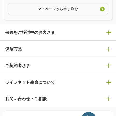
マイページから申し込む
保険をご検討中のお客さま
保険の選び方
保険商品
ぴったり診断見積り
保険商品一覧
ご契約者さま
保険選びで迷っている方はチェック！
死亡保険
生命保険の選び方のコツ
ライフネット生命について
万が一に備える
保険の基礎知識や選び方を解説！
マイページログイン
医療保険
ライフステージ別おすすめ加入例
ライフネット生命についてトップ
お問い合わせ・ご相談
病気や手術に備える
人生のステージに必要な保険がわかる！
マイページで以下のような手続きや「重要なお知らせ」等
の確認ができます。
がん保険
会社情報
保険ジャンバラヤ
お問い合わせ・ご相談トップ
がんに備える