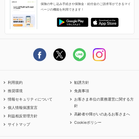
申し込みガイド
保険の申し込み手続きや保険金・給付金のご請求等ができるマイ
保険金・給付金のご請求
ページの機能を利用できます！
ライフネット生命のCMページ
ご契約の流れと必要書類
生命保険料控除に関するご案内
ライフネット生命公式note
保険料の支払い方法
契約更新を迎えるご契約者さまへ
利用規約
勧誘方針
推奨環境
免責事項
情報セキュリティについて
お客さま本位の業務運営に関する方
針
個人情報保護宣言
高齢者や障がいのあるお客さまへ
利益相反管理方針
Cookieポリシー
サイトマップ