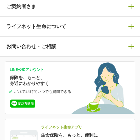
ぴったり診断見積り
保険商品一覧
ご契約者さま
保険選びで迷っている方はチェック！
死亡保険
生命保険の選び方のコツ
ライフネット生命について
万が一に備える
保険の基礎知識や選び方を解説！
マイページログイン
医療保険
ライフステージ別おすすめ加入例
ライフネット生命についてトップ
お問い合わせ・ご相談
病気や手術に備える
人生のステージに必要な保険がわかる！
マイページで以下のような手続きや「重要なお知らせ」
等の確認ができます。
がん保険
会社情報
保険ジャンバラヤ
お問い合わせ・ご相談トップ
がんに備える
あなたの人生と保険選びのためのWebメディア
ご契約内容の確認
LINE公式アカウント
お客さま情報の確認・変更
保険を、もっと、
業績・財務情報
保険相談サービス
女性保険
保険料の支払い方法の変更
選ばれる理由・評判
身近にわかりやすく
女性特有の病気に備える
受取人・指定代理請求人の変更
LINEで24時間いつでも質問
できる
中断したお申し込みの再開
ライフネット生命の特長
保険金等の支払状況
よくあるご質問
お申し込み後の状況確認
就業不能保険
ライフネット生命が選ばれる理由がわかる！
減額・解約・追加契約の申し込み など
就業不能状態に備える
採用情報
資料請求
評判・口コミ
認知症保険
ご契約者さまに聞きました！
ライフネット生命アプリ
認知症・MCIに備える
ご契約者さま向け各種お手続き・サービス
生命保険を、もっと、便利に
生命保険マニフェスト