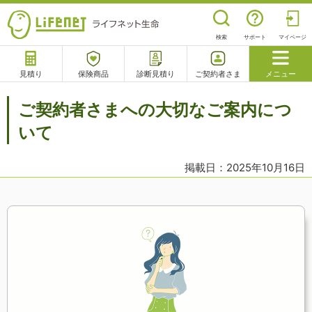
検索
サポート
マイページ
見積り
保険商品
診断見積り
ご契約者さま
メニュー
サポート
ご契約者さまへの大切なご案内につ
閉じる
いて
掲載日：2025年10月16日
チャットサポート
電話で相談
相談予約
よくあるご質問