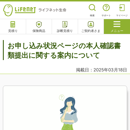
検索
サポート
マイページ
見積り
保険商品
診断見積り
ご契約者さま
メニュー
サポート
お申し込み状況ページの本人確認書
閉じる
類提出に関する案内について
掲載日：2025年03月18日
チャットサポート
電話で相談
相談予約
よくあるご質問