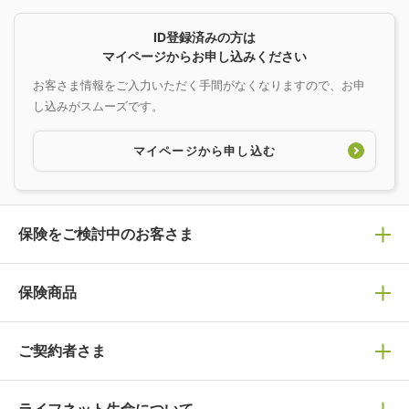
ID登録済みの方は
マイページからお申し込みください
お客さま情報をご入力いただく手間がなくなりますので、お申
し込みがスムーズです。
マイページから申し込む
保険をご検討中のお客さま
保険の選び方
保険商品
ぴったり診断見積り
保険商品一覧
ご契約者さま
保険選びで迷っている方はチェック！
死亡保険
生命保険の選び方のコツ
万が一に備える