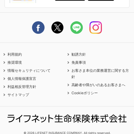
ライフネット生命公式note
保険料の支払い方法
契約更新を迎えるご契約者さまへ
利用規約
勧誘方針
推奨環境
免責事項
情報セキュリティについて
お客さま本位の業務運営に関する方
針
個人情報保護宣言
高齢者や障がいのあるお客さまへ
利益相反管理方針
Cookieポリシー
サイトマップ
© 2026 LIFENET INSURANCE COMPANY. All rights reserved.