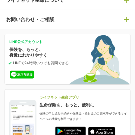
ライフネット生命について
保険の基礎知識や選び方を解説！
マイページログイン
医療保険
ライフステージ別おすすめ加入例
ライフネット生命についてトップ
お問い合わせ・ご相談
病気や手術に備える
人生のステージに必要な保険がわかる！
マイページで以下のような手続きや「重要なお知らせ」
等の確認ができます。
がん保険
会社情報
保険ジャンバラヤ
お問い合わせ・ご相談トップ
がんに備える
あなたの人生と保険選びのためのWebメディア
ご契約内容の確認
LINE公式アカウント
お客さま情報の確認・変更
保険を、もっと、
業績・財務情報
保険相談サービス
女性保険
保険料の支払い方法の変更
選ばれる理由・評判
身近にわかりやすく
女性特有の病気に備える
受取人・指定代理請求人の変更
LINEで24時間いつでも質問
できる
中断したお申し込みの再開
ライフネット生命の特長
保険金等の支払状況
よくあるご質問
お申し込み後の状況確認
就業不能保険
ライフネット生命が選ばれる理由がわかる！
減額・解約・追加契約の申し込み など
就業不能状態に備える
採用情報
資料請求
評判・口コミ
認知症保険
ご契約者さまに聞きました！
ライフネット生命アプリ
認知症・MCIに備える
ご契約者さま向け各種お手続き・サービス
生命保険を、もっと、便利に
生命保険マニフェスト
申し込みガイド
保険の申し込み手続きや保険金・給付金のご請求等ができるマイ
保険金・給付金のご請求
ページの機能を利用できます！
ライフネット生命のCMページ
ご契約の流れと必要書類
生命保険料控除に関するご案内