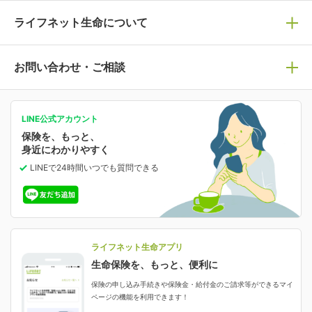
死亡保険
生命保険の選び方のコツ
ライフネット生命について
万が一に備える
保険の基礎知識や選び方を解説！
マイページログイン
医療保険
ライフステージ別おすすめ加入例
ライフネット生命についてトップ
お問い合わせ・ご相談
病気や手術に備える
人生のステージに必要な保険がわかる！
マイページで以下のような手続きや「重要なお知らせ」
等の確認ができます。
がん保険
会社情報
保険ジャンバラヤ
お問い合わせ・ご相談トップ
がんに備える
あなたの人生と保険選びのためのWebメディア
ご契約内容の確認
LINE公式アカウント
お客さま情報の確認・変更
保険を、もっと、
業績・財務情報
保険相談サービス
女性保険
保険料の支払い方法の変更
選ばれる理由・評判
身近にわかりやすく
女性特有の病気に備える
受取人・指定代理請求人の変更
LINEで24時間いつでも質問
できる
中断したお申し込みの再開
ライフネット生命の特長
保険金等の支払状況
よくあるご質問
お申し込み後の状況確認
就業不能保険
ライフネット生命が選ばれる理由がわかる！
減額・解約・追加契約の申し込み など
就業不能状態に備える
採用情報
資料請求
評判・口コミ
認知症保険
ご契約者さまに聞きました！
ライフネット生命アプリ
認知症・MCIに備える
ご契約者さま向け各種お手続き・サービス
生命保険を、もっと、便利に
生命保険マニフェスト
申し込みガイド
保険の申し込み手続きや保険金・給付金のご請求等ができるマイ
保険金・給付金のご請求
ページの機能を利用できます！
ライフネット生命のCMページ