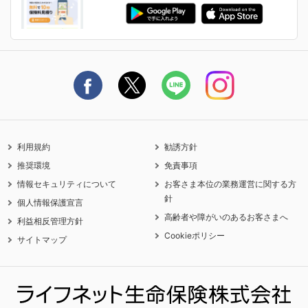
ご契約の流れと必要書類
生命保険料控除に関するご案内
ライフネット生命公式note
保険料の支払い方法
契約更新を迎えるご契約者さまへ
利用規約
勧誘方針
推奨環境
免責事項
情報セキュリティについて
お客さま本位の業務運営に関する方
針
個人情報保護宣言
高齢者や障がいのあるお客さまへ
利益相反管理方針
Cookieポリシー
サイトマップ