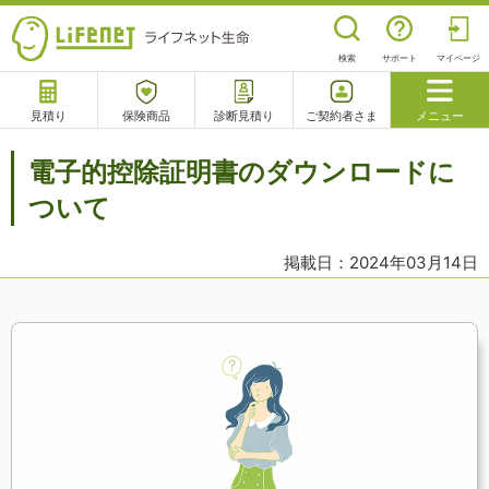
検索
サポート
マイページ
見積り
保険商品
診断見積り
ご契約者さま
メニュー
サポート
電子的控除証明書のダウンロードに
閉じる
ついて
掲載日：2024年03月14日
チャットサポート
電話で相談
相談予約
よくあるご質問