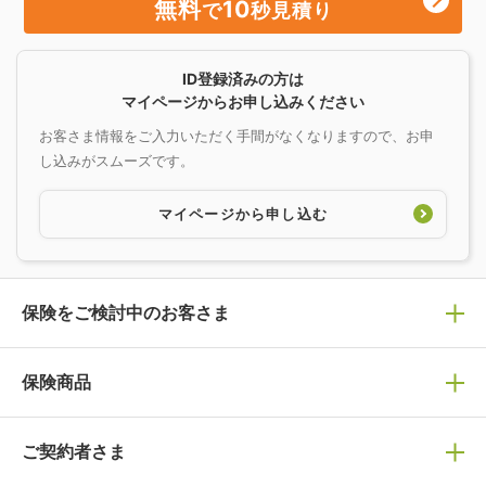
無料
10
で
秒見積り
ID登録済みの方は
マイページからお申し込みください
お客さま情報をご入力いただく手間がなくなりますので、お申
し込みがスムーズです。
マイページから申し込む
保険をご検討中のお客さま
保険の選び方
保険商品
ぴったり診断見積り
保険商品一覧
ご契約者さま
保険選びで迷っている方はチェック！