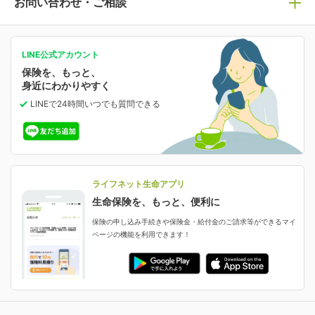
お問い合わせ・ご相談
病気や手術に備える
人生のステージに必要な保険がわかる！
マイページで以下のような手続きや「重要なお知らせ」
等の確認ができます。
がん保険
会社情報
保険ジャンバラヤ
お問い合わせ・ご相談トップ
がんに備える
あなたの人生と保険選びのためのWebメディア
ご契約内容の確認
LINE公式アカウント
お客さま情報の確認・変更
保険を、もっと、
業績・財務情報
保険相談サービス
女性保険
保険料の支払い方法の変更
選ばれる理由・評判
身近にわかりやすく
女性特有の病気に備える
受取人・指定代理請求人の変更
LINEで24時間いつでも質問
できる
中断したお申し込みの再開
ライフネット生命の特長
保険金等の支払状況
よくあるご質問
お申し込み後の状況確認
就業不能保険
ライフネット生命が選ばれる理由がわかる！
減額・解約・追加契約の申し込み など
就業不能状態に備える
採用情報
資料請求
評判・口コミ
認知症保険
ご契約者さまに聞きました！
ライフネット生命アプリ
認知症・MCIに備える
ご契約者さま向け各種お手続き・サービス
生命保険を、もっと、便利に
生命保険マニフェスト
申し込みガイド
保険の申し込み手続きや保険金・給付金のご請求等ができるマイ
保険金・給付金のご請求
ページの機能を利用できます！
ライフネット生命のCMページ
ご契約の流れと必要書類
生命保険料控除に関するご案内
ライフネット生命公式note
保険料の支払い方法
契約更新を迎えるご契約者さまへ