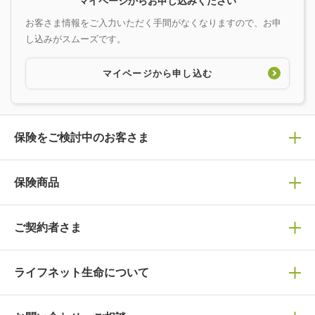
マイページからお申し込みください
お客さま情報をご入力いただく手間がなくなりますので、お申
し込みがスムーズです。
マイページから申し込む
保険をご検討中のお客さま
保険の選び方
保険商品
ぴったり診断見積り
保険商品一覧
ご契約者さま
保険選びで迷っている方はチェック！
死亡保険
生命保険の選び方のコツ
ライフネット生命について
万が一に備える
保険の基礎知識や選び方を解説！
マイページログイン
医療保険
ライフステージ別おすすめ加入例
ライフネット生命についてトップ