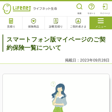
検索
サポート
マイページ
見積り
保険商品
診断見積り
ご契約者さま
メニュー
サポート
スマートフォン版マイページのご契
閉じる
約保険一覧について
掲載日：2023年09月28日
チャットサポート
電話で相談
相談予約
よくあるご質問