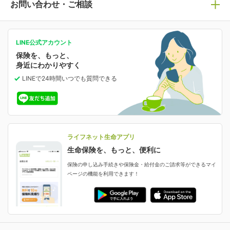
ライフネット生命についてトップ
お問い合わせ・ご相談
病気や手術に備える
人生のステージに必要な保険がわかる！
マイページで以下のような手続きや「重要なお知らせ」
等の確認ができます。
がん保険
会社情報
保険ジャンバラヤ
お問い合わせ・ご相談トップ
がんに備える
あなたの人生と保険選びのためのWebメディア
ご契約内容の確認
LINE公式アカウント
お客さま情報の確認・変更
保険を、もっと、
業績・財務情報
保険相談サービス
女性保険
保険料の支払い方法の変更
選ばれる理由・評判
身近にわかりやすく
女性特有の病気に備える
受取人・指定代理請求人の変更
LINEで24時間いつでも質問
できる
中断したお申し込みの再開
ライフネット生命の特長
保険金等の支払状況
よくあるご質問
お申し込み後の状況確認
就業不能保険
ライフネット生命が選ばれる理由がわかる！
減額・解約・追加契約の申し込み など
就業不能状態に備える
採用情報
資料請求
評判・口コミ
認知症保険
ご契約者さまに聞きました！
ライフネット生命アプリ
認知症・MCIに備える
ご契約者さま向け各種お手続き・サービス
生命保険を、もっと、便利に
生命保険マニフェスト
申し込みガイド
保険の申し込み手続きや保険金・給付金のご請求等ができるマイ
保険金・給付金のご請求
ページの機能を利用できます！
ライフネット生命のCMページ
ご契約の流れと必要書類
生命保険料控除に関するご案内
ライフネット生命公式note
保険料の支払い方法