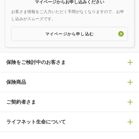
マイページからお申し込みください
お客さま情報をご入力いただく手間がなくなりますので、お申
し込みがスムーズです。
マイページから申し込む
保険をご検討中のお客さま
保険の選び方
保険商品
ぴったり診断見積り
保険商品一覧
ご契約者さま
保険選びで迷っている方はチェック！
死亡保険
生命保険の選び方のコツ
ライフネット生命について
万が一に備える
保険の基礎知識や選び方を解説！
マイページログイン
医療保険
ライフステージ別おすすめ加入例