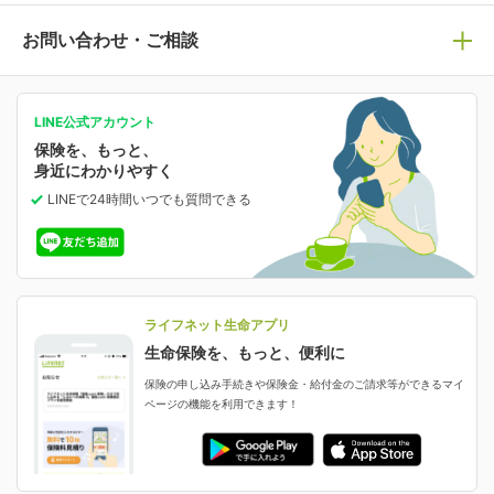
医療保険
ライフステージ別おすすめ加入例
ライフネット生命についてトップ
お問い合わせ・ご相談
病気や手術に備える
人生のステージに必要な保険がわかる！
マイページで以下のような手続きや「重要なお知らせ」
等の確認ができます。
がん保険
会社情報
保険ジャンバラヤ
お問い合わせ・ご相談トップ
がんに備える
あなたの人生と保険選びのためのWebメディア
ご契約内容の確認
LINE公式アカウント
お客さま情報の確認・変更
保険を、もっと、
業績・財務情報
保険相談サービス
女性保険
保険料の支払い方法の変更
選ばれる理由・評判
身近にわかりやすく
女性特有の病気に備える
受取人・指定代理請求人の変更
LINEで24時間いつでも質問
できる
中断したお申し込みの再開
ライフネット生命の特長
保険金等の支払状況
よくあるご質問
お申し込み後の状況確認
就業不能保険
ライフネット生命が選ばれる理由がわかる！
減額・解約・追加契約の申し込み など
就業不能状態に備える
採用情報
資料請求
評判・口コミ
認知症保険
ご契約者さまに聞きました！
ライフネット生命アプリ
認知症・MCIに備える
ご契約者さま向け各種お手続き・サービス
生命保険を、もっと、便利に
生命保険マニフェスト
申し込みガイド
保険の申し込み手続きや保険金・給付金のご請求等ができるマイ
保険金・給付金のご請求
ページの機能を利用できます！
ライフネット生命のCMページ
ご契約の流れと必要書類
生命保険料控除に関するご案内
ライフネット生命公式note