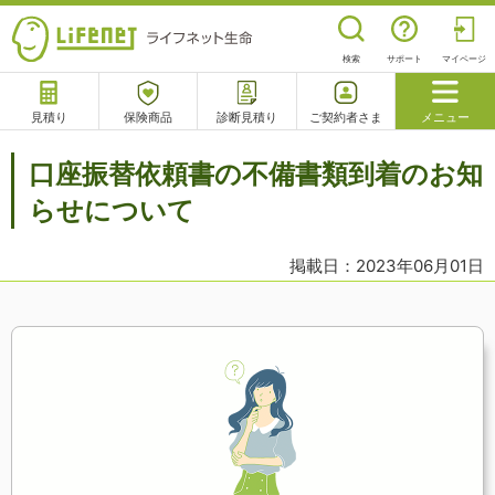
検索
サポート
マイページ
見積り
保険商品
診断見積り
ご契約者さま
メニュー
サポート
口座振替依頼書の不備書類到着のお知
閉じる
らせについて
掲載日：2023年06月01日
チャットサポート
電話で相談
相談予約
よくあるご質問