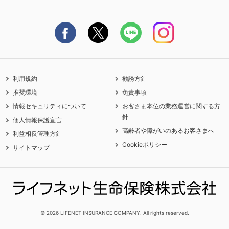
保険料の支払い方法
契約更新を迎えるご契約者さまへ
利用規約
勧誘方針
推奨環境
免責事項
情報セキュリティについて
お客さま本位の業務運営に関する方
針
個人情報保護宣言
高齢者や障がいのあるお客さまへ
利益相反管理方針
Cookieポリシー
サイトマップ
© 2026 LIFENET INSURANCE COMPANY. All rights reserved.