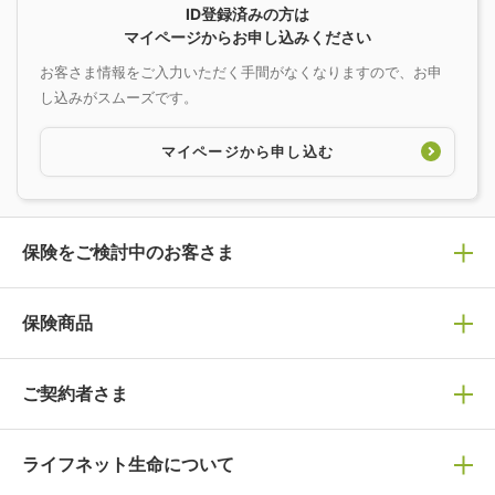
ID登録済みの方は
マイページからお申し込みください
お客さま情報をご入力いただく手間がなくなりますので、お申
し込みがスムーズです。
マイページから申し込む
保険をご検討中のお客さま
保険の選び方
保険商品
ぴったり診断見積り
保険商品一覧
ご契約者さま
保険選びで迷っている方はチェック！
死亡保険
生命保険の選び方のコツ
ライフネット生命について
万が一に備える
保険の基礎知識や選び方を解説！
マイページログイン