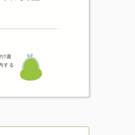
約1週
内する