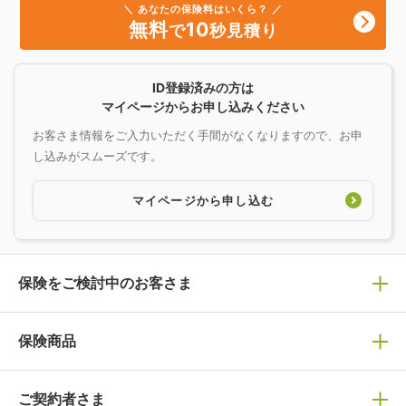
＼ あなたの保険料はいくら？ ／
無料
10
で
秒見積り
ID登録済みの方は
マイページからお申し込みください
お客さま情報をご入力いただく手間がなくなりますので、お申
し込みがスムーズです。
マイページから申し込む
保険をご検討中のお客さま
保険の選び方
保険商品
ぴったり診断見積り
保険商品一覧
ご契約者さま
保険選びで迷っている方はチェック！