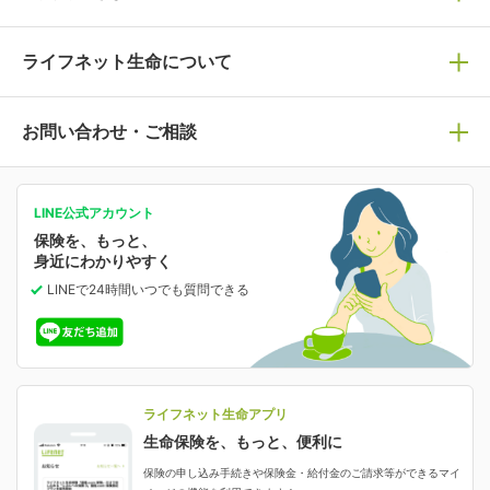
死亡保険
生命保険の選び方のコツ
ライフネット生命について
万が一に備える
保険の基礎知識や選び方を解説！
マイページログイン
医療保険
ライフステージ別おすすめ加入例
ライフネット生命についてトップ
お問い合わせ・ご相談
病気や手術に備える
人生のステージに必要な保険がわかる！
マイページで以下のような手続きや「重要なお知らせ」
等の確認ができます。
がん保険
会社情報
保険ジャンバラヤ
お問い合わせ・ご相談トップ
がんに備える
あなたの人生と保険選びのためのWebメディア
ご契約内容の確認
LINE公式アカウント
お客さま情報の確認・変更
保険を、もっと、
業績・財務情報
保険相談サービス
女性保険
保険料の支払い方法の変更
選ばれる理由・評判
身近にわかりやすく
女性特有の病気に備える
受取人・指定代理請求人の変更
LINEで24時間いつでも質問
できる
中断したお申し込みの再開
ライフネット生命の特長
保険金等の支払状況
よくあるご質問
お申し込み後の状況確認
就業不能保険
ライフネット生命が選ばれる理由がわかる！
減額・解約・追加契約の申し込み など
就業不能状態に備える
採用情報
資料請求
評判・口コミ
認知症保険
ご契約者さまに聞きました！
ライフネット生命アプリ
認知症・MCIに備える
ご契約者さま向け各種お手続き・サービス
生命保険を、もっと、便利に
生命保険マニフェスト
申し込みガイド
保険の申し込み手続きや保険金・給付金のご請求等ができるマイ
保険金・給付金のご請求