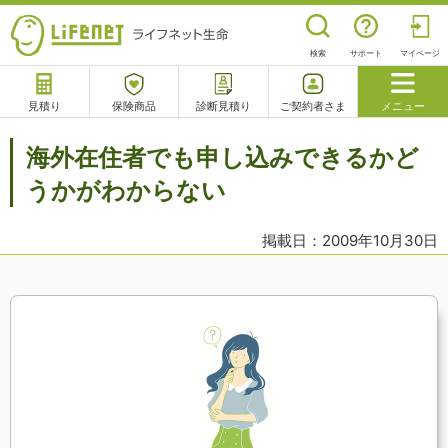
検索
サポート
マイページ
見積り
保険商品
診断見積り
ご契約者さま
メニュー
サポート
海外在住者でも申し込みできるかど
閉じる
うかがわからない
掲載日：2009年10月30日
チャットサポート
電話で相談
相談予約
よくあるご質問