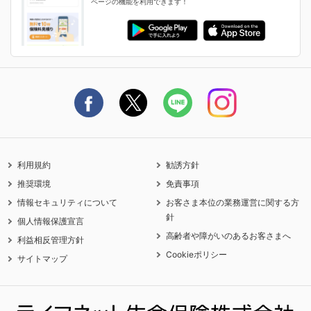
ページの機能を利用できます！
ライフネット生命のCMページ
ご契約の流れと必要書類
生命保険料控除に関するご案内
ライフネット生命公式note
保険料の支払い方法
契約更新を迎えるご契約者さまへ
利用規約
勧誘方針
推奨環境
免責事項
情報セキュリティについて
お客さま本位の業務運営に関する方
針
個人情報保護宣言
高齢者や障がいのあるお客さまへ
利益相反管理方針
Cookieポリシー
サイトマップ