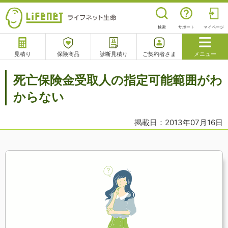
検索
サポート
マイページ
見積り
保険商品
診断見積り
ご契約者さま
メニュー
サポート
死亡保険金受取人の指定可能範囲がわ
閉じる
からない
掲載日：2013年07月16日
チャットサポート
電話で相談
相談予約
よくあるご質問