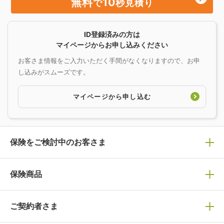
無料
10
で
秒見積り
ID登録済みの方は
マイページからお申し込みください
お客さま情報をご入力いただく手間がなくなりますので、お申
し込みがスムーズです。
マイページから申し込む
保険をご検討中のお客さま
保険の選び方
保険商品
ぴったり診断見積り
保険商品一覧
ご契約者さま
保険選びで迷っている方はチェック！