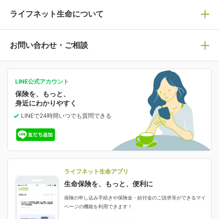
死亡保険
生命保険の選び方のコツ
ライフネット生命について
万が一に備える
保険の基礎知識や選び方を解説！
マイページログイン
医療保険
ライフステージ別おすすめ加入例
ライフネット生命についてトップ
お問い合わせ・ご相談
病気や手術に備える
人生のステージに必要な保険がわかる！
マイページで以下のような手続きや「重要なお知らせ」
等の確認ができます。
がん保険
会社情報
保険ジャンバラヤ
お問い合わせ・ご相談トップ
がんに備える
あなたの人生と保険選びのためのWebメディア
ご契約内容の確認
LINE公式アカウント
お客さま情報の確認・変更
保険を、もっと、
業績・財務情報
保険相談サービス
女性保険
保険料の支払い方法の変更
選ばれる理由・評判
身近にわかりやすく
女性特有の病気に備える
受取人・指定代理請求人の変更
LINEで24時間いつでも質問
できる
中断したお申し込みの再開
ライフネット生命の特長
保険金等の支払状況
よくあるご質問
お申し込み後の状況確認
就業不能保険
ライフネット生命が選ばれる理由がわかる！
減額・解約・追加契約の申し込み など
就業不能状態に備える
採用情報
資料請求
評判・口コミ
認知症保険
ご契約者さまに聞きました！
ライフネット生命アプリ
認知症・MCIに備える
ご契約者さま向け各種お手続き・サービス
生命保険を、もっと、便利に
生命保険マニフェスト
申し込みガイド
保険の申し込み手続きや保険金・給付金のご請求等ができるマイ
保険金・給付金のご請求
ページの機能を利用できます！
ライフネット生命のCMページ
ご契約の流れと必要書類