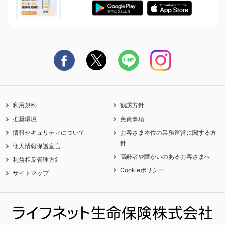
生命保険料控除に関するご案内
ライフネット生命公式note
保険料の支払い方法
契約更新を迎えるご契約者さまへ
利用規約
勧誘方針
推奨環境
免責事項
情報セキュリティについて
お客さま本位の業務運営に関する方
針
個人情報保護宣言
高齢者や障がいのあるお客さまへ
利益相反管理方針
Cookieポリシー
サイトマップ