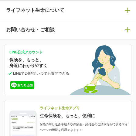
死亡保険
生命保険の選び方のコツ
ライフネット生命について
万が一に備える
保険の基礎知識や選び方を解説！
マイページログイン
医療保険
ライフステージ別おすすめ加入例
ライフネット生命についてトップ
お問い合わせ・ご相談
病気や手術に備える
人生のステージに必要な保険がわかる！
マイページで以下のような手続きや「重要なお知らせ」
等の確認ができます。
がん保険
会社情報
保険ジャンバラヤ
お問い合わせ・ご相談トップ
がんに備える
あなたの人生と保険選びのためのWebメディア
ご契約内容の確認
LINE公式アカウント
お客さま情報の確認・変更
保険を、もっと、
業績・財務情報
保険相談サービス
女性保険
保険料の支払い方法の変更
選ばれる理由・評判
身近にわかりやすく
女性特有の病気に備える
受取人・指定代理請求人の変更
LINEで24時間いつでも質問
できる
中断したお申し込みの再開
ライフネット生命の特長
保険金等の支払状況
よくあるご質問
お申し込み後の状況確認
就業不能保険
ライフネット生命が選ばれる理由がわかる！
減額・解約・追加契約の申し込み など
就業不能状態に備える
採用情報
資料請求
評判・口コミ
認知症保険
ご契約者さまに聞きました！
ライフネット生命アプリ
認知症・MCIに備える
ご契約者さま向け各種お手続き・サービス
生命保険を、もっと、便利に
生命保険マニフェスト
申し込みガイド
保険の申し込み手続きや保険金・給付金のご請求等ができるマイ
保険金・給付金のご請求
ページの機能を利用できます！
ライフネット生命のCMページ