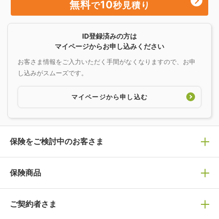
無料
10
で
秒見積り
ID登録済みの方は
マイページからお申し込みください
お客さま情報をご入力いただく手間がなくなりますので、お申
し込みがスムーズです。
マイページから申し込む
保険をご検討中のお客さま
保険の選び方
保険商品
ぴったり診断見積り
保険商品一覧
ご契約者さま
保険選びで迷っている方はチェック！