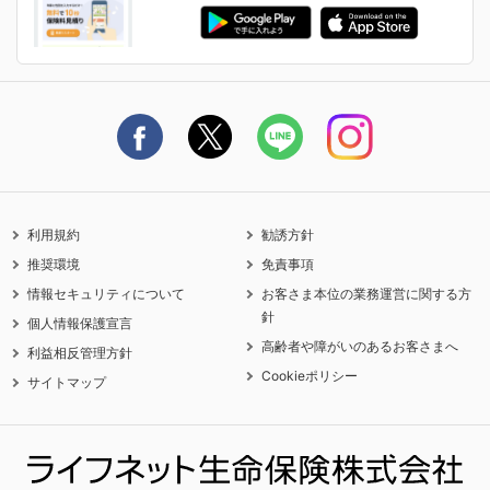
ご契約の流れと必要書類
生命保険料控除に関するご案内
ライフネット生命公式note
保険料の支払い方法
契約更新を迎えるご契約者さまへ
利用規約
勧誘方針
推奨環境
免責事項
情報セキュリティについて
お客さま本位の業務運営に関する方
針
個人情報保護宣言
高齢者や障がいのあるお客さまへ
利益相反管理方針
Cookieポリシー
サイトマップ