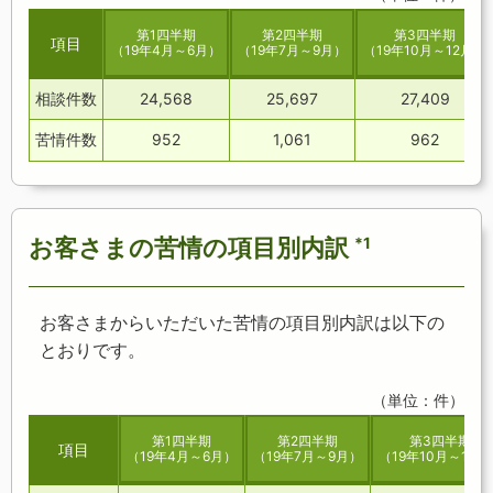
第1四半期
第2四半期
第3四半期
項目
（
19
年4月～6月）
（
19
年7月～9月）
（
19
年10月～12月）
相談件数
24,568
25,697
27,409
苦情件数
952
1,061
962
お客さまの苦情の項目別内訳
*1
お客さまからいただいた苦情の項目別内訳は以下の
とおりです。
（単位：件）
第1四半期
第2四半期
第3四半期
項目
（
19
年4月～6月）
（
19
年7月～9月）
（
19
年10月～12月