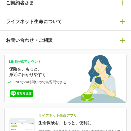
保険商品一覧
ご契約者さま
保険選びで迷っている方はチェック！
死亡保険
生命保険の選び方のコツ
ライフネット生命について
万が一に備える
保険の基礎知識や選び方を解説！
マイページログイン
医療保険
ライフステージ別おすすめ加入例
ライフネット生命についてトップ
お問い合わせ・ご相談
病気や手術に備える
人生のステージに必要な保険がわかる！
マイページで以下のような手続きや「重要なお知らせ」
等の確認ができます。
がん保険
会社情報
保険ジャンバラヤ
お問い合わせ・ご相談トップ
がんに備える
あなたの人生と保険選びのためのWebメディア
ご契約内容の確認
LINE公式アカウント
お客さま情報の確認・変更
保険を、もっと、
業績・財務情報
保険相談サービス
女性保険
保険料の支払い方法の変更
選ばれる理由・評判
身近にわかりやすく
女性特有の病気に備える
受取人・指定代理請求人の変更
LINEで24時間いつでも質問
できる
中断したお申し込みの再開
ライフネット生命の特長
保険金等の支払状況
よくあるご質問
お申し込み後の状況確認
就業不能保険
ライフネット生命が選ばれる理由がわかる！
減額・解約・追加契約の申し込み など
就業不能状態に備える
採用情報
資料請求
評判・口コミ
認知症保険
ご契約者さまに聞きました！
ライフネット生命アプリ
認知症・MCIに備える
ご契約者さま向け各種お手続き・サービス
生命保険を、もっと、便利に
生命保険マニフェスト
申し込みガイド