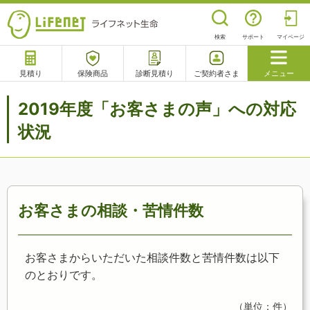
検索
サポート
マイページ
見積り
保険商品
診断見積り
ご契約者さま
メニュー
サポート
2019年度「お客さまの声」への対応
閉じる
状況
チャットサポート
電話で相談
相談予約
よくあるご質問
お客さまの相談・苦情件数
お客さまからいただいた相談件数と苦情件数は以下
のとおりです。
（単位：件）