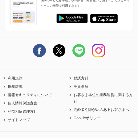
保険の申し込み手続きや保険金・給付金のご請求等ができるマイ
保険金・給付金のご請求
ページの機能を利用できます！
ライフネット生命のCMページ
ご契約の流れと必要書類
生命保険料控除に関するご案内
ライフネット生命公式note
保険料の支払い方法
契約更新を迎えるご契約者さまへ
利用規約
勧誘方針
推奨環境
免責事項
情報セキュリティについて
お客さま本位の業務運営に関する方
針
個人情報保護宣言
高齢者や障がいのあるお客さまへ
利益相反管理方針
Cookieポリシー
サイトマップ