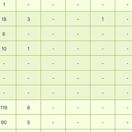
1
-
-
-
-
-
18
3
-
-
1
-
6
-
-
-
-
-
10
1
-
-
-
-
-
-
-
-
-
-
-
-
-
-
-
-
-
-
-
-
-
-
119
8
-
-
-
-
90
5
-
-
-
-