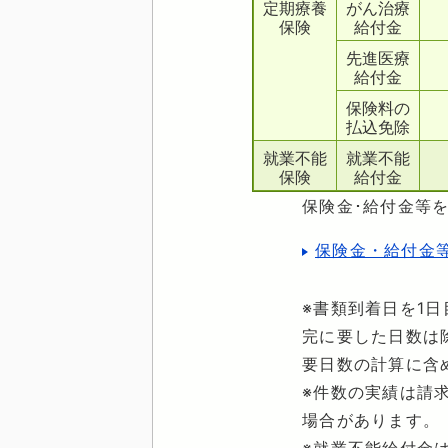
定期療養
がん治療
保険
給付金
先進医療
給付金
保険料の
払込免除
就業不能
就業不能
保険
給付金
保険金･給付金等
保険金・給付金
※書類到着日を1
完に要した日数は
要日数の計算に含
※件数の実績は請
場合があります。