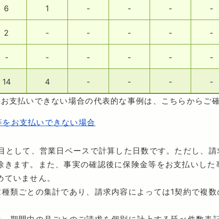
6
1
-
-
-
-
2
-
-
-
-
-
-
-
-
-
-
-
14
4
-
-
-
-
をお支払いできない場合の代表的な事例は、こちらからご
等をお支払いできない場合
日目として、営業日ベースで計算した日数です。ただし、請
除きます。また、事実の確認後に保険金等をお支払いした
めていません。
求種類ごとの集計であり、請求内容によっては1契約で複数