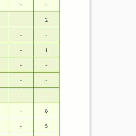
-
-
-
2
-
-
-
1
-
-
-
-
-
-
-
8
-
5