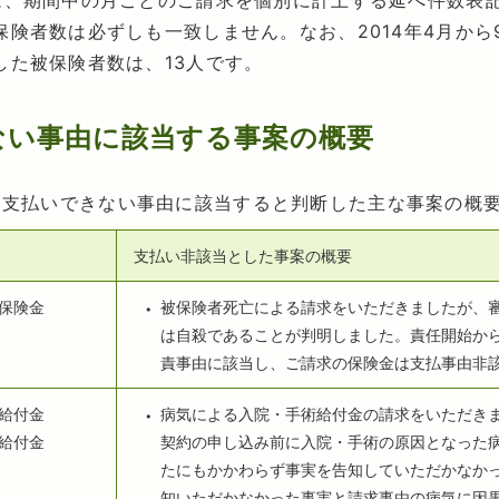
は、期間中の月ごとのご請求を個別に計上する延べ件数表
保険者数は必ずしも一致しません。なお、2014年4月から
した被保険者数は、13人です。
ない事由に該当する事案の概要
期にお支払いできない事由に該当すると判断した主な事案の概
支払い非該当とした事案の概要
保険金
被保険者死亡による請求をいただきましたが、
は自殺であることが判明しました。責任開始か
責事由に該当し、ご請求の保険金は支払事由非
給付金
病気による入院・手術給付金の請求をいただき
給付金
契約の申し込み前に入院・手術の原因となった
たにもかかわらず事実を告知していただかなか
知いただかなかった事実と請求事由の病気に因