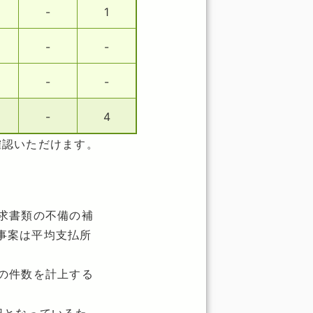
-
1
-
-
-
-
-
4
確認いただけます。
求書類の不備の補
事案は平均支払所
の件数を計上する