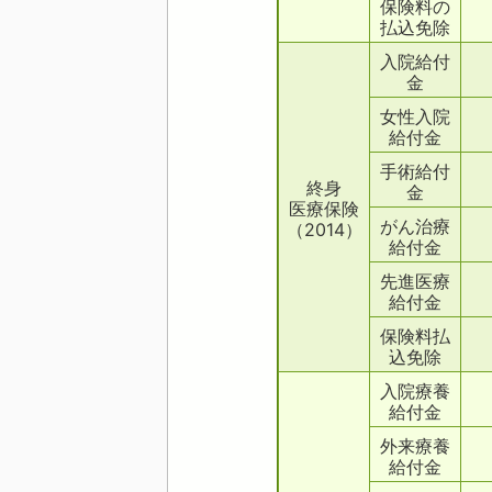
保険料の
払込免除
入院給付
金
女性入院
給付金
手術給付
終身
金
医療保険
がん治療
（2014）
給付金
先進医療
給付金
保険料払
込免除
入院療養
給付金
外来療養
給付金