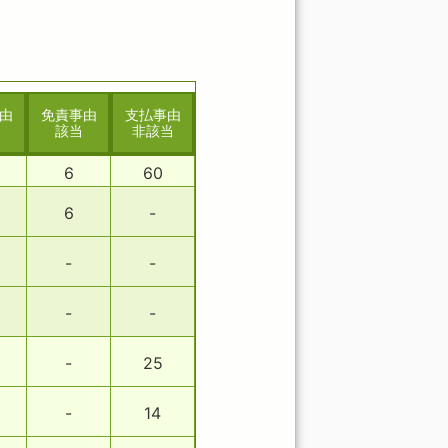
由
免責事由
支払事由
該当
非該当
6
60
6
-
-
-
-
-
-
25
-
14