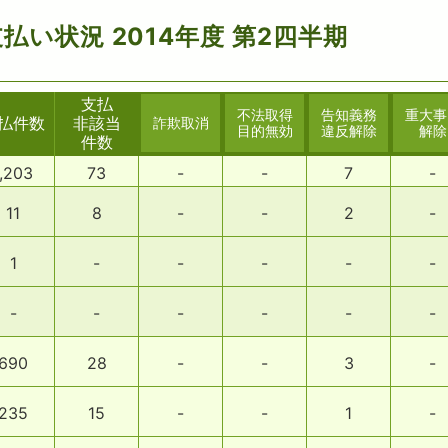
払い状況 2014年度 第2四半期
支払
不法取得
告知義務
重大事
払件数
非該当
詐欺取消
目的無効
違反解除
解除
件数
1,203
73
-
-
7
-
11
8
-
-
2
-
1
-
-
-
-
-
-
-
-
-
-
-
690
28
-
-
3
-
235
15
-
-
1
-