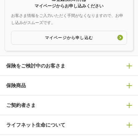
マイページからお申し込みください
お客さま情報をご入力いただく手間がなくなりますので、お申
し込みがスムーズです。
マイページから申し込む
保険をご検討中のお客さま
保険の選び方
保険商品
ぴったり診断見積り
保険商品一覧
ご契約者さま
保険選びで迷っている方はチェック！
死亡保険
生命保険の選び方のコツ
ライフネット生命について
万が一に備える
保険の基礎知識や選び方を解説！
マイページログイン