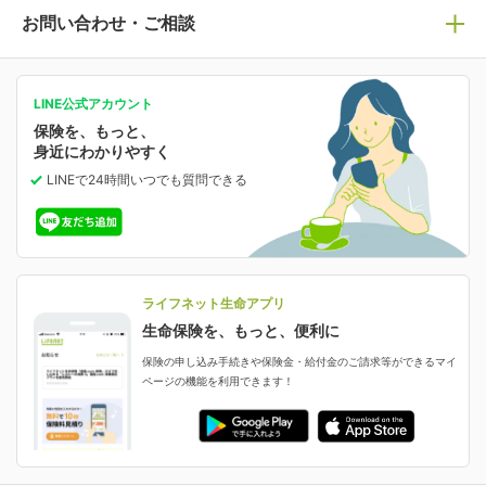
医療保険
ライフステージ別おすすめ加入例
ライフネット生命についてトップ
お問い合わせ・ご相談
病気や手術に備える
人生のステージに必要な保険がわかる！
マイページで以下のような手続きや「重要なお知らせ」
等の確認ができます。
がん保険
会社情報
保険ジャンバラヤ
お問い合わせ・ご相談トップ
がんに備える
あなたの人生と保険選びのためのWebメディア
ご契約内容の確認
LINE公式アカウント
お客さま情報の確認・変更
保険を、もっと、
業績・財務情報
保険相談サービス
女性保険
保険料の支払い方法の変更
選ばれる理由・評判
身近にわかりやすく
女性特有の病気に備える
受取人・指定代理請求人の変更
LINEで24時間いつでも質問
できる
中断したお申し込みの再開
ライフネット生命の特長
保険金等の支払状況
よくあるご質問
お申し込み後の状況確認
就業不能保険
ライフネット生命が選ばれる理由がわかる！
減額・解約・追加契約の申し込み など
就業不能状態に備える
採用情報
資料請求
評判・口コミ
認知症保険
ご契約者さまに聞きました！
ライフネット生命アプリ
認知症・MCIに備える
ご契約者さま向け各種お手続き・サービス
生命保険を、もっと、便利に
生命保険マニフェスト
申し込みガイド
保険の申し込み手続きや保険金・給付金のご請求等ができるマイ
保険金・給付金のご請求
ページの機能を利用できます！
ライフネット生命のCMページ
ご契約の流れと必要書類
生命保険料控除に関するご案内
ライフネット生命公式note
保険料の支払い方法