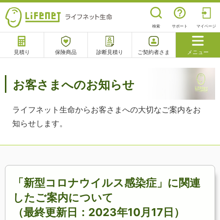
検索
サポート
マイページ
見積り
保険商品
診断見積り
ご契約者さま
メニュー
サポート
閉じる
お客さまへのお知らせ
ライフネット生命からお客さまへの大切なご案内をお
チャットサポート
電話で相談
相談予約
よくあるご質問
知らせします。
「新型コロナウイルス感染症」に関連
したご案内について
（最終更新日：2023年10月17日）