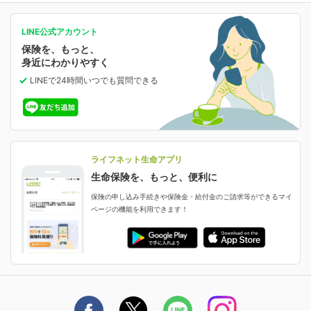
等の確認ができます。
がん保険
会社情報
保険ジャンバラヤ
お問い合わせ・ご相談トップ
がんに備える
あなたの人生と保険選びのためのWebメディア
ご契約内容の確認
LINE公式アカウント
お客さま情報の確認・変更
保険を、もっと、
業績・財務情報
保険相談サービス
女性保険
保険料の支払い方法の変更
選ばれる理由・評判
身近にわかりやすく
女性特有の病気に備える
受取人・指定代理請求人の変更
LINEで24時間いつでも質問
できる
中断したお申し込みの再開
ライフネット生命の特長
保険金等の支払状況
よくあるご質問
お申し込み後の状況確認
就業不能保険
ライフネット生命が選ばれる理由がわかる！
減額・解約・追加契約の申し込み など
就業不能状態に備える
採用情報
資料請求
評判・口コミ
認知症保険
ご契約者さまに聞きました！
ライフネット生命アプリ
認知症・MCIに備える
ご契約者さま向け各種お手続き・サービス
生命保険を、もっと、便利に
生命保険マニフェスト
申し込みガイド
保険の申し込み手続きや保険金・給付金のご請求等ができるマイ
保険金・給付金のご請求
ページの機能を利用できます！
ライフネット生命のCMページ
ご契約の流れと必要書類
生命保険料控除に関するご案内
ライフネット生命公式note
保険料の支払い方法
契約更新を迎えるご契約者さまへ