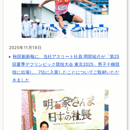
2025年11月19日
秋田魁新報に、当社アスリート社員 岡部祐介が「第25
回夏季デフリンピック競技大会 東京2025」男子十種競
技に出場し、7位に入賞したことについてご取材いただ
きました