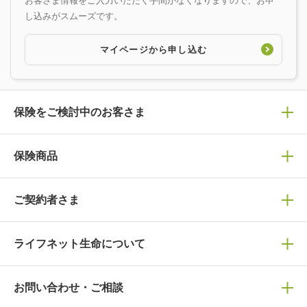
し込みがスムーズです。
マイページから申し込む
保険をご検討中のお客さま
保険の選び方
保険商品
ぴったり診断見積り
保険商品一覧
ご契約者さま
保険選びで迷っている方はチェック！
死亡保険
生命保険の選び方のコツ
ライフネット生命について
万が一に備える
保険の基礎知識や選び方を解説！
マイページログイン
医療保険
ライフステージ別おすすめ加入例
ライフネット生命についてトップ
お問い合わせ・ご相談
病気や手術に備える
人生のステージに必要な保険がわかる！
マイページで以下のような手続きや「重要なお知らせ」