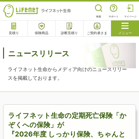
検索
サポート
マイページ
見積り
保険商品
診断見積り
ご契約者さま
メニュー
サポート
閉じる
ニュースリリース
ライフネット生命からメディア向けのニュースリリー
チャットサポート
電話で相談
相談予約
よくあるご質問
スを掲載しております。
ライフネット生命の定期死亡保険
「か
ぞくへの保険」が
『2026年度 しっかり保険、ちゃんと