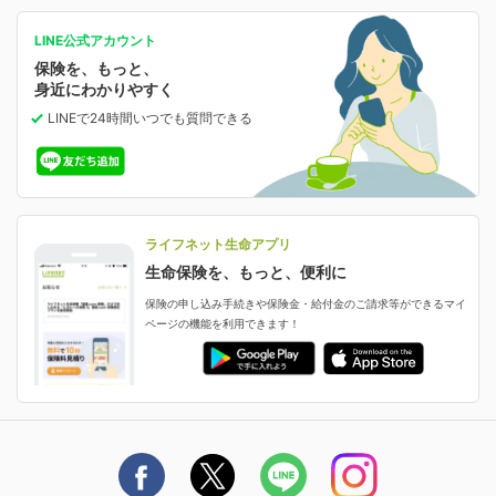
等の確認ができます。
がん保険
会社情報
保険ジャンバラヤ
お問い合わせ・ご相談トップ
がんに備える
あなたの人生と保険選びのためのWebメディア
ご契約内容の確認
LINE公式アカウント
お客さま情報の確認・変更
保険を、もっと、
業績・財務情報
保険相談サービス
女性保険
保険料の支払い方法の変更
選ばれる理由・評判
身近にわかりやすく
女性特有の病気に備える
受取人・指定代理請求人の変更
LINEで24時間いつでも質問
できる
中断したお申し込みの再開
ライフネット生命の特長
保険金等の支払状況
よくあるご質問
お申し込み後の状況確認
就業不能保険
ライフネット生命が選ばれる理由がわかる！
減額・解約・追加契約の申し込み など
就業不能状態に備える
採用情報
資料請求
評判・口コミ
認知症保険
ご契約者さまに聞きました！
ライフネット生命アプリ
認知症・MCIに備える
ご契約者さま向け各種お手続き・サービス
生命保険を、もっと、便利に
生命保険マニフェスト
申し込みガイド
保険の申し込み手続きや保険金・給付金のご請求等ができるマイ
保険金・給付金のご請求
ページの機能を利用できます！
ライフネット生命のCMページ
ご契約の流れと必要書類
生命保険料控除に関するご案内
ライフネット生命公式note
保険料の支払い方法
契約更新を迎えるご契約者さまへ