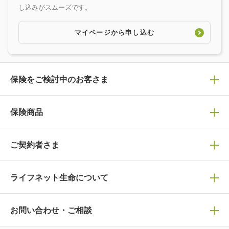
し込みがスムーズです。
マイページから申し込む
保険をご検討中のお客さま
保険の選び方
保険商品
ぴったり診断見積り
保険商品一覧
ご契約者さま
保険選びで迷っている方はチェック！
死亡保険
生命保険の選び方のコツ
ライフネット生命について
万が一に備える
保険の基礎知識や選び方を解説！
マイページログイン
医療保険
ライフステージ別おすすめ加入例
ライフネット生命についてトップ
お問い合わせ・ご相談
病気や手術に備える
人生のステージに必要な保険がわかる！
マイページで以下のような手続きや「重要なお知らせ」