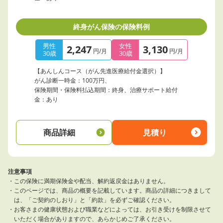
終身がん保険の保険料例
男性
女性
2,247
3,130
円/月
円/月
30歳
30歳
【あんしんコース（がん先進医療給付金選択）】
がん診断一時金：100万円、
保険期間・保険料払込期間：終身、治療サポート給付
金：あり
商品詳細
見積り
注意事項
この保険に満期保険金や配当、解約返戻金はありません。
このページでは、商品の概要を記載しています。商品の詳細につきまして
は、「ご契約のしおり」と「約款」を必ずご確認ください。
お客さまの健康状態および職業などによっては、お引き受けを制限させて
いただく場合がありますので、あらかじめご了承ください。