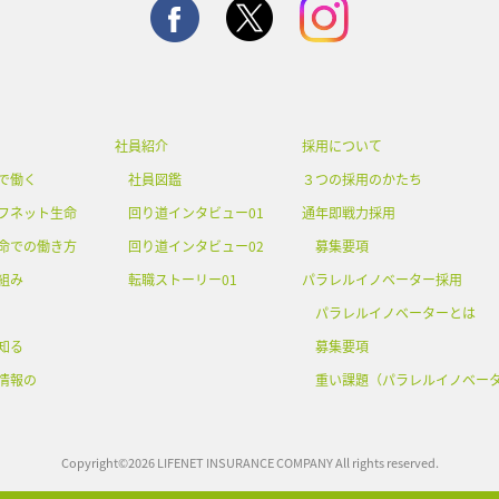
社員紹介
採用について
で働く
社員図鑑
３つの採用のかたち
フネット生命
回り道インタビュー01
通年即戦力採用
命での働き方
回り道インタビュー02
募集要項
組み
転職ストーリー01
パラレルイノベーター採用
パラレルイノベーターとは
知る
募集要項
情報の
重い課題（パラレルイノベー
Copyright©
2026
LIFENET INSURANCE COMPANY
All rights reserved.