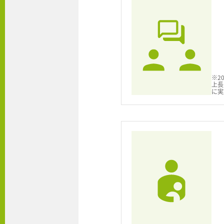
※2
上長
に実