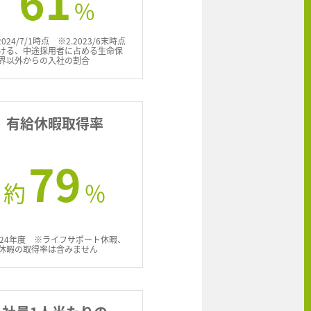
61
%
2024/7/1時点 ※2.2023/6末時点
ける、中途採用者に占める生命保
界以外からの入社の割合
有給休暇取得率
79
約
％
024年度 ※ライフサポート休暇、
休暇の取得率は含みません