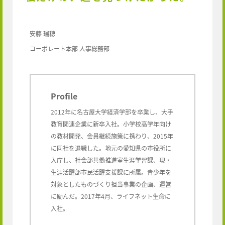
安藤 瑞穂
コーポレート本部 人事総務部
Profile
2012年に名古屋大学経済学部を卒業し、大手
教育関連企業に新卒入社。小学校高学年向け
の教材開発、会員継続施策に携わり、2015年
に同社を退職した。地元の愛知県の市役所に
入庁し、社会部共働推進室生涯学習課、現・
生涯活躍部市民活躍支援課に所属。青少年を
対象としたものづくり担当事業の企画、運営
に励んだ。2017年4月、ライフネット生命に
入社。