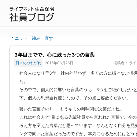
ニット 縮み 直す
3年目までで、心に残った3つの言葉
日々のつれづれ
2015年06月26日
投稿者：
ライ
社会人になり早3年、社内外問わず、多くの方に様々なご指
た。
その中で、個人的に響いた言葉のうち、3つをご紹介したい
下、個人の思想垂れ流しなので、その点ご容赦ください。
響いた言葉その1 「もうキミの興味関心次第だよね」
これは社会人1年目にある先輩社員から言われた言葉で、今
考え方を変えた言葉だと思っています。なんとなく自分を見
ングで聞いた言葉だったのですが、本気になるためにはどう