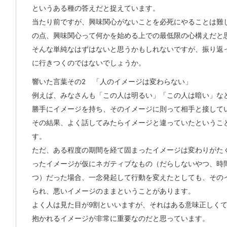
というある種の答えだと捉えています。
当たり前ですが、興味関心がないことを必死にやることは難
の点、興味関心って何かを始める上での最低限の心構えだと
そんな単純なはずはないと思うかもしれないですが、振り返
に行きつくのではないでしょうか。
響いた言葉その2 「人のイメージは変わらない」
例えば、みなさんも「この人は明るい」「この人は暗い」な
勝手にイメージを持ち、そのイメージに則って相手と接して
その結果、よく話してみたらイメージと違っていたというこ
す。
ただ、ある程度の期間を経て固まったイメージは変わりがた
ったイメージが仮にネガティブなもの（だらしないやつ、時
つ）だった場合、一念発起して行動を変えたとしても、その
られ、悪いイメージのままということがあります。
よく人は見た目が9割といいますが、それはある意味正しく
抱かれるイメージが非常に重要なのだと思っています。