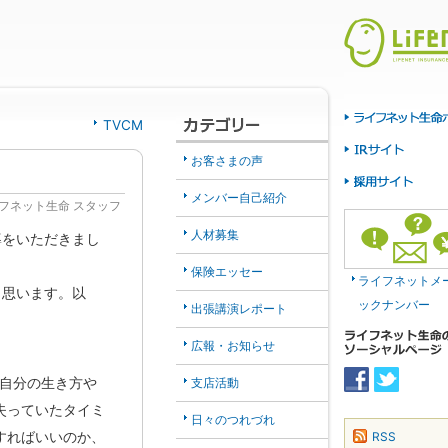
TVCM
お客さまの声
メンバー自己紹介
フネット生命 スタッフ
人材募集
導をいただきまし
保険エッセー
ライフネットメ
と思います。以
ックナンバー
出張講演レポート
広報・お知らせ
支店活動
の自分の生き方や
失っていたタイミ
日々のつれづれ
RSS
すればいいのか、