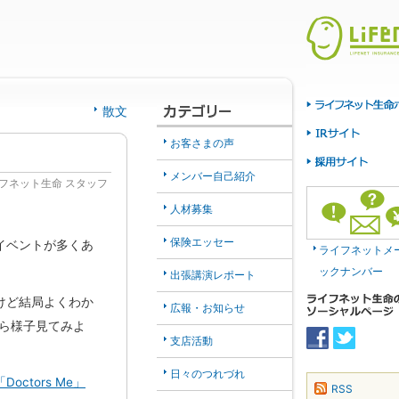
散文
お客さまの声
メンバー自己紹介
フネット生命 スタッフ
人材募集
保険エッセー
イベントが多くあ
ライフネットメ
。
ックナンバー
出張講演レポート
けど結局よくわか
広報・お知らせ
ら様子見てみよ
支店活動
日々のつれづれ
「Doctors Me」
RSS