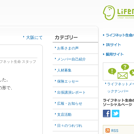
大阪にて
お客さまの声
メンバー自己紹介
フネット生命 スタッフ
人材募集
した。
保険エッセー
ライフネットメ
の形で、
ックナンバー
出張講演レポート
広報・お知らせ
支店活動
日々のつれづれ
RSS