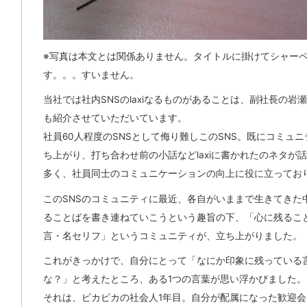
※写真は本文とは関係ありません。タイトルに掛けてシャー
す。。。すいません。
当社では社内SNSのlaxiなるものがあることは、副社長の岩
も紹介させていただいています。
社員60人程度のSNSとして侮り難しこのSNS。既にコミュニ
ち上がり、打ち合わせ前の小話などlaxiに書かれたのネタが
多く、社員同士のコミュニケーションの向上に役に立ってお
このSNSのコミュニティに最近、各自がいままで生きてきた
ることばを書き連ねていこうという趣旨の下、「心に残ることば
言・名セリフ」というコミュニティが、立ち上がりました。
これがきっかけで、自分にとって「なにか印象に残っている
な？」と考えたところ、ある1つの言葉が思い浮かびました。
それは、ピカピカの社会人1年目。自分が配属になった歓迎