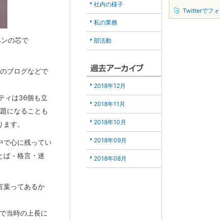
社内の様子
Twitterでフ
私の業務
ペンの芯で
部活動
瀬のブログなどで
2018年12月
ティは36個も立
2018年11月
話題になることも
2018年10月
ります。
2018年09月
中で心に残ってい
 - 格言・迷
2018年08月
言葉ってあるか
会で当時の上長に