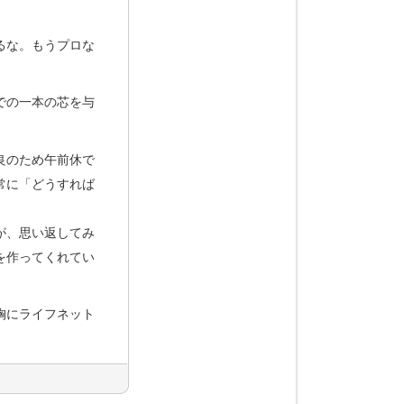
るな。もうプロな
での一本の芯を与
良のため午前休で
常に「どうすれば
が、思い返してみ
を作ってくれてい
胸にライフネット