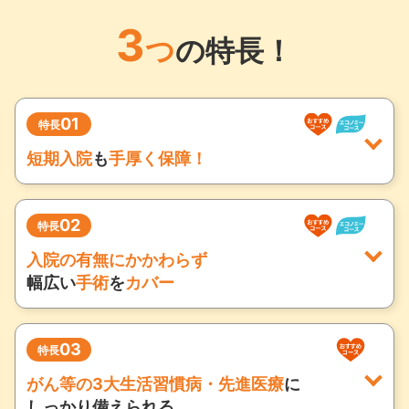
3
つ
の特長！
01
特長
短期入院
も
手厚く保障！
02
日帰り入院を含めて5日以内
特長
の入院でも
入院の有無にかかわらず
入院給付金は一律5日分！
幅広い
手術
を
カバー
日帰り入院を含めて5日以内の入院の場合は、入院給
03
公的医療保険
の対象となる
特長
付金を一律5日分受け取れます。
手術等を保障
がん等の3大生活習慣病・先進医療
に
しっかり備えられる