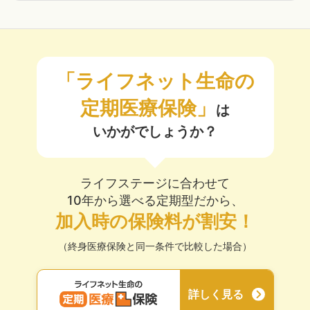
※上皮内新生物や異形成等は含まれません
「ライフネット生命の
全額自己負担となる
先進医療の技術料
定期医療保険」
は
も保障
！
いかがでしょうか？
先進医療給付金
ライフステージに合わせて
10年から選べる定期型だから、
先進医療の技術料と同額を
加入時の保険料が割安！
通算2,000万円まで
（終身医療保険と同一条件で比較した場合）
さらに、療養1回につき先進医療見舞給付金を10万円
お支払い
詳しく見る