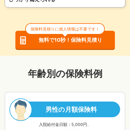
例：日帰り入院した場合
（入院給付金日額5,000円の場合）
手術給付金
がんになったとき・治療を受けたとき
日帰り入院でも
入院中の手術
入院給付金日額の
10倍
に
入院給付金日額の100倍の一時金
保険料見積りに個人情報は不要です！
を
25,000
円
合計
の給付
（5,000円×5日分）
受け取れます！
無料で10秒！保険料見積り
金を受け取れます！
外来の手術
入院給付金日額の
5倍
がん治療給付金
公的医療保険制度の対象となる「手術」、「放射線治
療」、「骨髄移植」を保障します。また、ドナー（骨
年齢別の保険料例
① 初回：はじめてがんと診断された時
髄提供者）として「骨髄幹細胞の採取術」を受けられ
② 2回目以降：がんの治療を受けた時
た場合（※）も手術給付金のお支払い対象となりま
1年に1回、最大5回まで
4
す。
入院される方の
割
が
入院給付金日額の100倍
5
日以内の入院
です
※ 責任開始日から1年経過後に受けた場合が対象です。
男性の月額保険料
美容上の処置を目的とする手術や、抜歯、創傷処理
初回：はじめて「がん」と診断
等、手術給付金のお支払い対象とならない手術があり
入院給付金日額：5,000円、