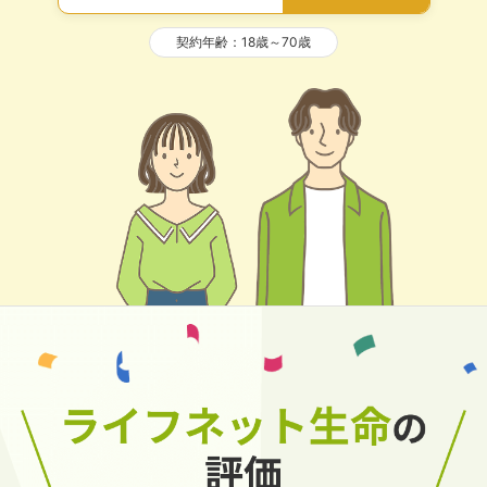
先進医療見舞給付金
契約年齢：18歳～70歳
10万円
療養1回につき、
先進医療を受けられる医療機関は限られています。先
進医療見舞給付金は、遠方の医療機関へ行く必要があ
る場合に、交通費や宿泊費等にお使いいただけます。
閉じる