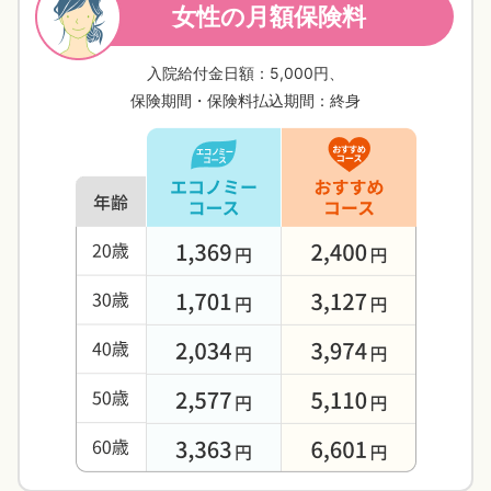
女性の月額保険料
院・通院にかかわらず、年に1回を限度に受け取
66歳以上の方およびご契約者さまは、3,000円も選べま
れます。
す。ご契約者さまのお手続き方法は
こちら
。
入院給付金日額：5,000円、
保険期間・保険料払込期間：終身
閉じる
３大生活習慣病による入院の場合は、
入院給付金日額の
支払限度日数が無制
限
！
支払限度日数が
無制限！
3大生活習慣病