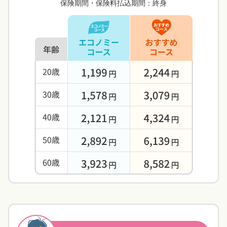
保険期間・保険料払込期間：終身
ます。
手術給付金のお支払い対象とならない手術
閉じる
生まれてはじめてがんと診断確定されたとき、
まとまったお金が受け取れます。
「令和5年患者調査」（厚生労働省）を加工して作成
2回目以降：がん治療
入院給付金日額は、申し込み時に
以下のいずれかの金額で設定できます
がんの3大治療
5,000
円
8,000
円
10,000
円
12,000
円
がんと診断確定されたときから1年を経過して、
15,000
円
所定のがん治療を受けたときが対象です。入