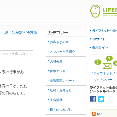
続・我が家の冷凍庫
お客さまの声
メンバー自己紹介
フネット生命 スタッフ
人材募集
保険エッセー
ツ系の行事があ
ライフネットメ
ックナンバー
出張講演レポート
体育の日が、ただ
広報・お知らせ
育の日のらしく、
支店活動
日々のつれづれ
RSS