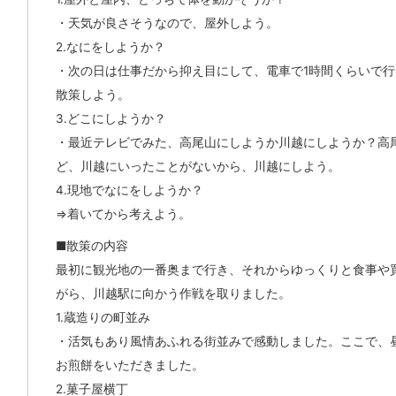
・天気が良さそうなので、屋外しよう。
2.なにをしようか？
・次の日は仕事だから抑え目にして、電車で1時間くらいで
散策しよう。
3.どこにしようか？
・最近テレビでみた、高尾山にしようか川越にしようか？高
ど、川越にいったことがないから、川越にしよう。
4.現地でなにをしようか？
⇒着いてから考えよう。
■散策の内容
最初に観光地の一番奥まで行き、それからゆっくりと食事や
がら、川越駅に向かう作戦を取りました。
1.蔵造りの町並み
・活気もあり風情あふれる街並みで感動しました。ここで、
お煎餅をいただきました。
2.菓子屋横丁