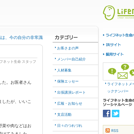
識は、今の自分の非常識
お客さまの声
メンバー自己紹介
フネット生命 スタッフ
人材募集
保険エッセー
した。お医者さん
ライフネットメ
ックナンバー
出張講演レポート
ましたが、いいこ
広報・お知らせ
支店活動
野菜や肉などはお
日々のつれづれ
RSS
続けてみました。