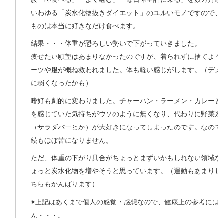
いわゆる「炭水化物抜きダイエット」のユルいモノですので
ものは本当に好きなだけ食べます。
結果・・・体重が恐ろしい勢いで下がっていきました。
痩せたい願望はあまりなかったのですが、着られずに捨てよ
ーツや服が概ね救われました。体も軽い感じがします。（デ
に弱くなったかも）
嗜好も劇的に変わりました。チャーハン・ラーメン・カレー
を感じていた気持ちがウソのように無くなり、代わりに野菜
（サラダバーとか）が大好きになってしまったのです。なの
続もほぼ苦になりません。
ただ、体重の下がり具合がちょっとまずいかもしれない領域
ょっと炭水化物を増やそうと思っています。（運動もあまり
ちらもかんばります）
※上記はあくまで個人の感覚・感想なので、健康上の参考に
ん・・・。