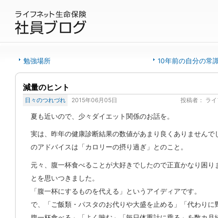
勉強場所
10年前の自分の常
減量のヒント
日々のつれづれ
2015年06月05日
投稿者：
ライ
夏も近いので、少々ダイエット関係のお話を。
実は、昨年の健康診断結果の数値があまり良くありませんで
のアドバイスは「カロリーの摂り過ぎ」とのこと。
元々、腹一杯食べることが大好きでしたので正直かなり困り
とを思いつきました。
「腹一杯にするものを代える」というアイディアです。
で、「ご飯類・パスタのお代りや大盛を止める」「代わりに
腹一杯食べる」「よく噛む」「毎日体重計に乗る」を数カ月