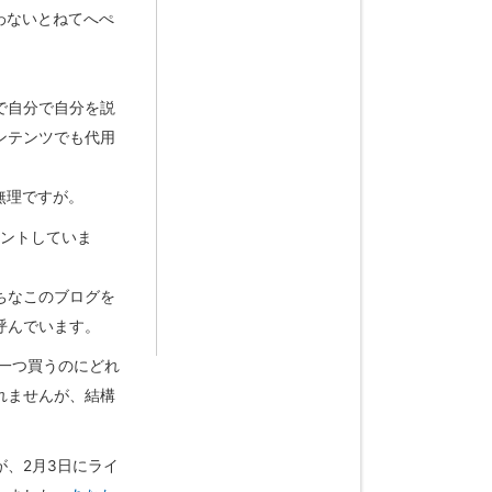
わないとねてへぺ
で自分で自分を説
ンテンツでも代用
無理ですが。
ウントしていま
ちなこのブログを
呼んでいます。
 一つ買うのにどれ
れませんが、結構
、2月3日にライ