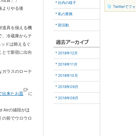
の投資」」
社内の様子
Twitterでフ
悔よりやる後
私の業務
部活動
財道具を揃える機
で、冷蔵庫からテ
ベッドは賄えるぐ
ことで新宿に出向
2018年12月
2018年11月
なガラスのローテ
2018年10月
2018年09月
で出来たお皿
に
2018年08月
Airの値段がほ
イの前でウロウロ