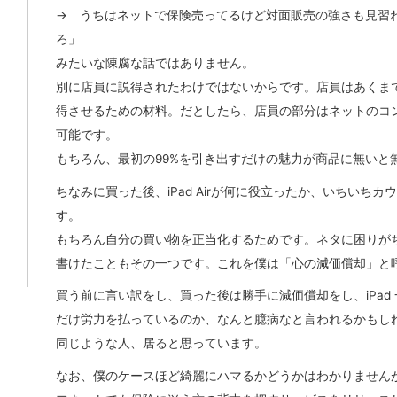
→ うちはネットで保険売ってるけど対面販売の強さも見習
ろ」
みたいな陳腐な話ではありません。
別に店員に説得されたわけではないからです。店員はあくま
得させるための材料。だとしたら、店員の部分はネットのコ
可能です。
もちろん、最初の99%を引き出すだけの魅力が商品に無いと
ちなみに買った後、iPad Airが何に役立ったか、いちいちカ
す。
もちろん自分の買い物を正当化するためです。ネタに困りが
書けたこともその一つです。これを僕は「心の減価償却」と
買う前に言い訳をし、買った後は勝手に減価償却をし、iPad
だけ労力を払っているのか、なんと臆病なと言われるかもし
同じような人、居ると思っています。
なお、僕のケースほど綺麗にハマるかどうかはわかりませんが