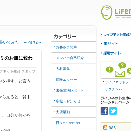
を書いてみた ～Part2～
お客さまの声
ミのお皿に変わ
メンバー自己紹介
人材募集
フネット生命 スタッフ
保険エッセー
中を押す」と言う
ライフネットメ
ックナンバー
出張講演レポート
から見ると「背中
広報・お知らせ
支店活動
く、自分が何かを
日々のつれづれ
RSS