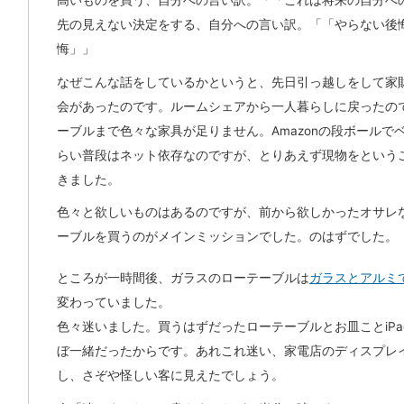
高いものを買う、自分への言い訳。「「これは将来の自分へ
先の見えない決定をする、自分への言い訳。「「やらない後
悔」」
なぜこんな話をしているかというと、先日引っ越しをして家
会があったのです。ルームシェアから一人暮らしに戻ったの
ーブルまで色々な家具が足りません。Amazonの段ボールで
らい普段はネット依存なのですが、とりあえず現物をという
きました。
色々と欲しいものはあるのですが、前から欲しかったオサレ
ーブルを買うのがメインミッションでした。のはずでした。
ところが一時間後、ガラスのローテーブルは
ガラスとアルミ
変わっていました。
色々迷いました。買うはずだったローテーブルとお皿ことiPad 
ぼ一緒だったからです。あれこれ迷い、家電店のディスプレ
し、さぞや怪しい客に見えたでしょう。