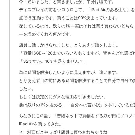
今「迷いました」と書きましたが、半分は嘘です。
ディスプレイの前をウロウロして、「iPad Airのある生活」
点でほぼ負けです。買うことは99%決まっています。
探しているのは、残りの1%―実はそれは買う買わないどちら
―を埋めてくれる何かです。
店員に話しかけられました。とりあえず話をします。
「容量16GB～128までいろいろありますが、皆さんどれ選ば
「32ですか。16でも足りません？」
単に疑問を解決したいように見えますが、違います。
とりあえず目の前にある疑問を解決することで自分で自分の買
したい。
もしくは決定的にダメな理由を引き出したい。
要は残りの1%を埋める、「自分への言い訳」を探しているだ
ちなみにこの話、「普段ネットで買物をする奴が街にノコノ
iPad Airを買ってきた。
→ 対面だとやっぱり店員に買わされちゃうね