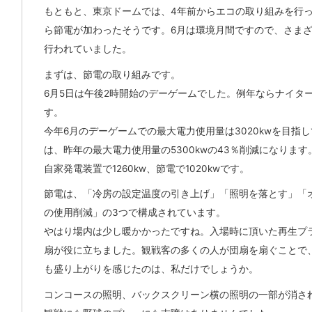
もともと、東京ドームでは、4年前からエコの取り組みを行
ら節電が加わったそうです。6月は環境月間ですので、さま
行われていました。
まずは、節電の取り組みです。
6月5日は午後2時開始のデーゲームでした。例年ならナイタ
す。
今年6月のデーゲームでの最大電力使用量は3020kwを目指
は、昨年の最大電力使用量の5300kwの43％削減になりま
自家発電装置で1260kw、節電で1020kwです。
節電は、「冷房の設定温度の引き上げ」「照明を落とす」「
の使用削減」の3つで構成されています。
やはり場内は少し暖かかったですね。入場時に頂いた再生プ
扇が役に立ちました。観戦客の多くの人が団扇を扇ぐことで
も盛り上がりを感じたのは、私だけでしょうか。
コンコースの照明、バックスクリーン横の照明の一部が消さ