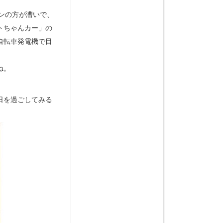
ンの方が漕いで、
トちゃんカー」の
自転車発電機で目
ね。
日を過ごしてみる