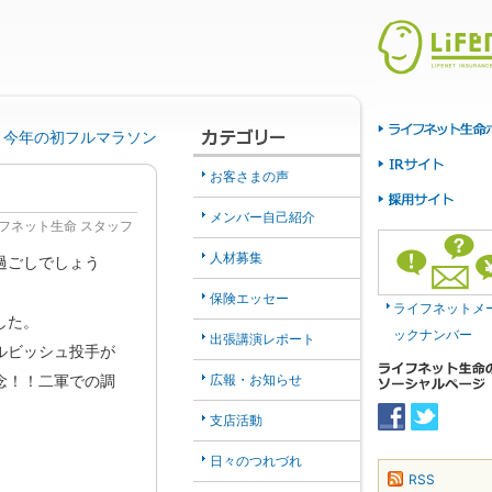
今年の初フルマラソン
お客さまの声
メンバー自己紹介
フネット生命 スタッフ
人材募集
過ごしでしょう
保険エッセー
ライフネットメ
した。
ックナンバー
出張講演レポート
ルビッシュ投手が
広報・お知らせ
念！！二軍での調
支店活動
日々のつれづれ
RSS