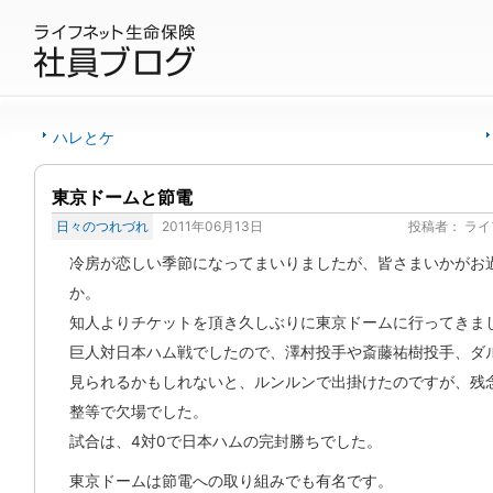
ハレとケ
東京ドームと節電
日々のつれづれ
2011年06月13日
投稿者：
ライ
冷房が恋しい季節になってまいりましたが、皆さまいかがお
か。
知人よりチケットを頂き久しぶりに東京ドームに行ってきま
巨人対日本ハム戦でしたので、澤村投手や斎藤祐樹投手、ダ
見られるかもしれないと、ルンルンで出掛けたのですが、残
整等で欠場でした。
試合は、4対0で日本ハムの完封勝ちでした。
東京ドームは節電への取り組みでも有名です。