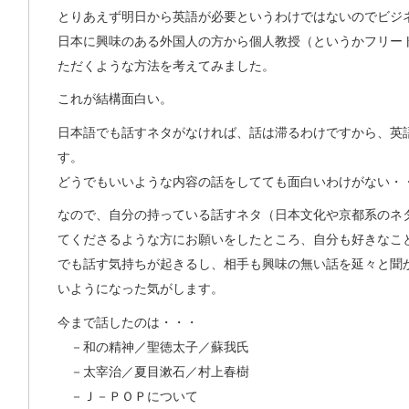
とりあえず明日から英語が必要というわけではないのでビジ
日本に興味のある外国人の方から個人教授（というかフリー
ただくような方法を考えてみました。
これが結構面白い。
日本語でも話すネタがなければ、話は滞るわけですから、英
す。
どうでもいいような内容の話をしてても面白いわけがない・
なので、自分の持っている話すネタ（日本文化や京都系のネ
てくださるような方にお願いをしたところ、自分も好きなこ
でも話す気持ちが起きるし、相手も興味の無い話を延々と聞
いようになった気がします。
今まで話したのは・・・
－和の精神／聖徳太子／蘇我氏
－太宰治／夏目漱石／村上春樹
－Ｊ－ＰＯＰについて