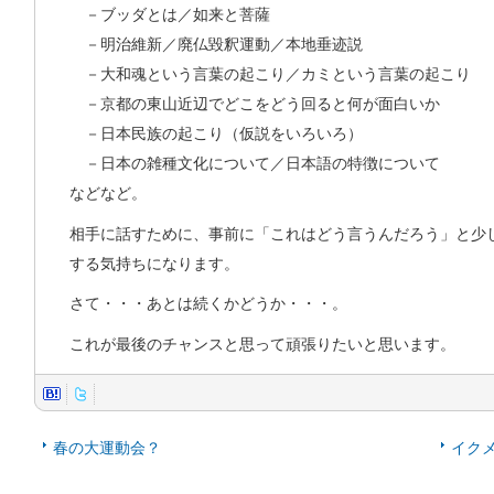
－ブッダとは／如来と菩薩
－明治維新／廃仏毀釈運動／本地垂迹説
－大和魂という言葉の起こり／カミという言葉の起こり
－京都の東山近辺でどこをどう回ると何が面白いか
－日本民族の起こり（仮説をいろいろ）
－日本の雑種文化について／日本語の特徴について
などなど。
相手に話すために、事前に「これはどう言うんだろう」と少
する気持ちになります。
さて・・・あとは続くかどうか・・・。
これが最後のチャンスと思って頑張りたいと思います。
春の大運動会？
イク