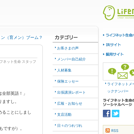
メン（育メン）ブーム？
お客さまの声
メンバー自己紹介
フネット生命 スタッフ
人材募集
保険エッセー
ライフネットメ
ックナンバー
出張講演レポート
は全部英語！」
りますし。
広報・お知らせ
めることにしまし
支店活動
日々のつれづれ
もですが）。
RSS