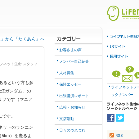
ん」から「たくあん」へ
お客さまの声
メンバー自己紹介
フネット生命 スタッフ
人材募集
あるという方も多
保険エッセー
ライフネットメ
士Zガンダム」の
ックナンバー
出張講演レポート
リフです（マニア
広報・お知らせ
んです。
支店活動
フネットのランニン
日々のつれづれ
RSS
5km）を走るよ