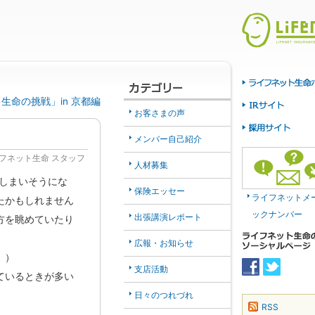
ット生命の挑戦」in 京都編
お客さまの声
メンバー自己紹介
フネット生命 スタッフ
人材募集
しまいそうにな
保険エッセー
ライフネットメ
たかもしれません
ックナンバー
出張講演レポート
方を眺めていたり
広報・お知らせ
。）
支店活動
ているときが多い
日々のつれづれ
RSS