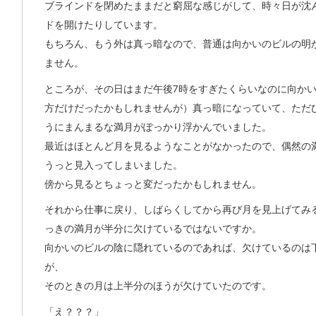
ブラインドを閉めたままだと窮屈な感じがして、時々日が沈
ドを開けたりしています。
もちろん、もう外は真っ暗なので、普通は向かいのビルの明
ません。
ところが、その日はまだ午後7時をすぎたくらいなのに向か
方だけだったかもしれませんが）真っ暗になっていて、ただ
うにまんまるな満月がぽっかり浮かんでいました。
最近はほとんど月を見るようなことがなかったので、偶然の
うっと見入ってしまいました。
傍から見るとちょっと変だったかもしれません。
それから仕事に戻り、しばらくしてから再び月を見上げてみ
っきの満月が半分に欠けているではないですか。
向かいのビルの陰に隠れているのであれば、欠けているのは
が、
そのときの月は上半分のほうが欠けていたのです。
「え？？？」