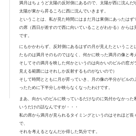
満月はちょうど太陽の反対側にあるので、太陽が西に沈んだ
太陽が東から昇るころに西に沈んでいきます。
ということは、私が見た時間にはまだ月は東側にあったはず
の席（西日が差すので西に向いていることがわかる）からは
です。
にもかかわらず、反対側にあるはずの月が見えたということ
たものは満月そのものではなく、何かに映った満月の像と考
そしてその満月を映した何かというのは向かいのビルの窓ガ
見える範囲にはそれしか反射するものがないので）
そして時間とともに月が昇っていき、月の像の半分がビルの
ったために下半分しか映らなくなったわけです。
まあ、向かいのビルに映っているだけなのに気付かなかった
いうだけの話なんですが・・・
私の席から満月が見られるタイミングというのはそれほど長
で、
それを考えるとなんだか得した気分です。