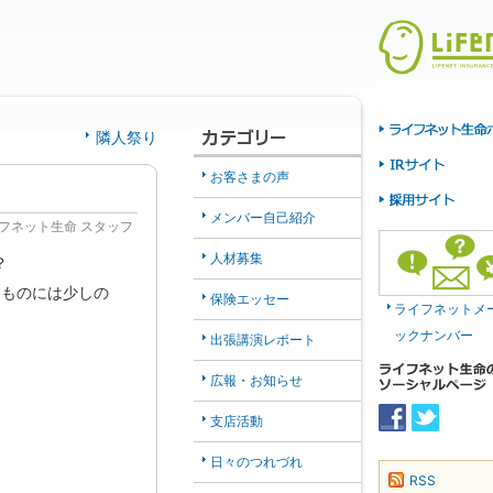
隣人祭り
お客さまの声
メンバー自己紹介
フネット生命 スタッフ
人材募集
？
るものには少しの
保険エッセー
ライフネットメ
ックナンバー
出張講演レポート
広報・お知らせ
支店活動
日々のつれづれ
RSS