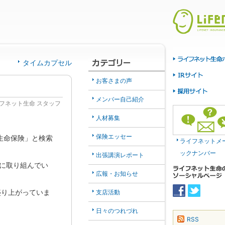
タイムカプセル
お客さまの声
メンバー自己紹介
フネット生命 スタッフ
人材募集
保険エッセー
生命保険」と検索
ライフネットメ
ックナンバー
出張講演レポート
Oに取り組んでい
広報・お知らせ
支店活動
盛り上がっていま
日々のつれづれ
RSS