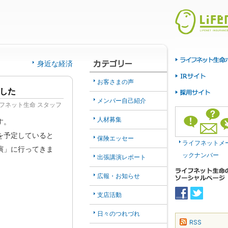
身近な経済
お客さまの声
した
メンバー自己紹介
フネット生命 スタッフ
人材募集
す。
を予定していると
保険エッセー
ライフネットメ
演」に行ってきま
ックナンバー
出張講演レポート
広報・お知らせ
支店活動
日々のつれづれ
RSS