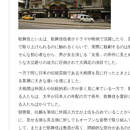
歌舞伎といえば、歌舞伎役者がドラマや映画で活躍したり、
で取り上げられるのに触れるくらいで、実際に観劇するのは
そんな初心者ながら、男が女を演じる「女形」の所作に見と
うな大立廻りの迫力に圧倒されて大満足の演目でした。
一方で同じ日本の伝統芸能である大相撲を見に行ったときと
る客層に大きな違いを感じました。
大相撲は外国人や比較的若い方が多く見に来ている一方で、
る人たちは、大半が日本人の年配の方で長年、歌舞伎を愛好
る人たちばかりでした。
朝青龍、白鵬を筆頭に外国人力士が上位を占めていることか
に、見せる側も見る側に対してもオープンな姿勢で取り組ん
して、まだまだ歌舞伎は敷居が高く、閉鎖的な部分があるの