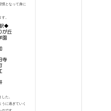
習慣となって身に
ます。
ました。
ように過ぎていく
ものです。