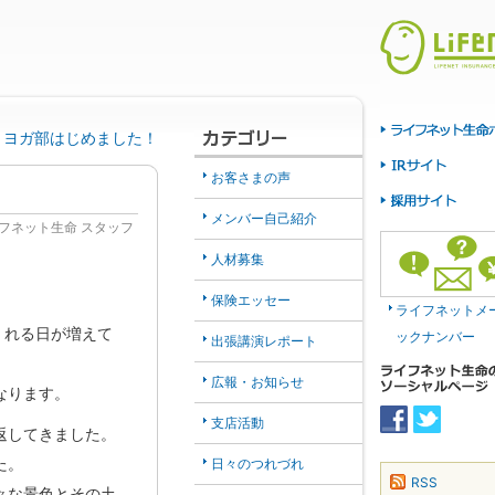
ヨガ部はじめました！
お客さまの声
メンバー自己紹介
フネット生命 スタッフ
人材募集
保険エッセー
ライフネットメ
くれる日が増えて
ックナンバー
出張講演レポート
広報・お知らせ
なります。
支店活動
返してきました。
た。
日々のつれづれ
RSS
々な景色とその土