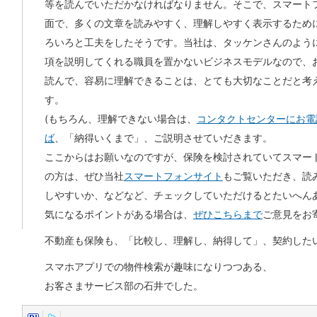
等を読んでいただかなければなりません。そこで、スマート
面で、多くの文章を読みやすく、理解しやすく表示するため
ろいろと工夫をしたそうです。当社は、タッケンさんのよう
項を説明してくれる職員を置かないビジネスモデルなので、
読んで、容易に理解できることは、とても大切なことだと考
す。
(もちろん、理解できない場合は、
コンタクトセンターにお電
ば
、「納得いくまで」、ご説明させていだきます。
ここからはお願いなのですが、保険を検討されていてスマー
の方は、ぜひ当社
スマートフォンサイト
もご覧いただき、読
しやすいか、などなど、チェックしていただけるとたいへん
気になるポイントがある場合は、
ぜひこちらまで
ご意見をお
不動産も保険も、「比較し、理解し、納得して」、契約した
スマホアプリでの物件検索が趣味になりつつある、
お客さまサービス部の石井でした。