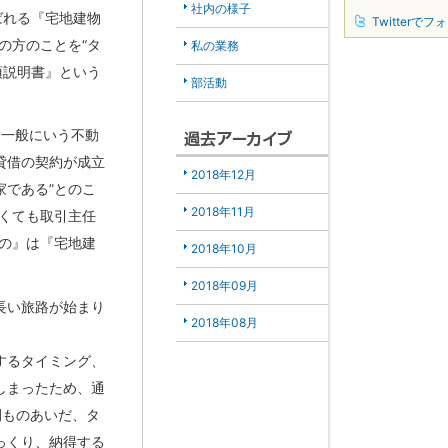
社内の様子
ばれる『宅地建物
Twitterでフ
の方のことを“タ
私の業務
項説明書』という
部活動
者（一般にいう不動
貸借の契約が成立
2018年12月
である”とのこ
2018年11月
くても取引主任
の』は『宅地建
2018年10月
2018年09月
長い旅路が始まり
2018年08月
するタイミング、
しまったため、通
間ものあいだ、タ
っくり、納得する