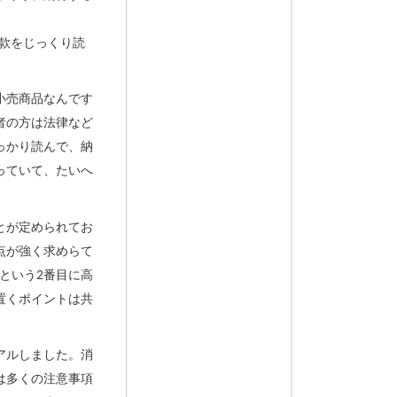
款をじっくり読
小売商品なんです
者の方は法律など
っかり読んで、納
っていて、たいへ
とが定められてお
点が強く求めらて
という2番目に高
置くポイントは共
アルしました。消
は多くの注意事項