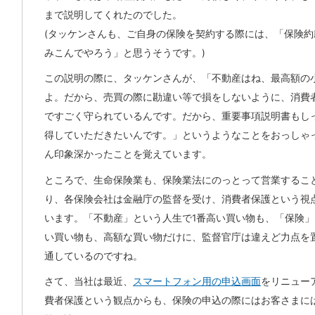
まで説明してくれたのでした。
(タッケンさんも、ご自身の保険を契約する際には、「保険約
みこんでやろう」と思うそうです。)
この説明の際に、タッケンさんが、「不動産はね、最高額の
よ。だから、売買の際に勘違い等で損をしないように、消費
ですごく守られているんです。だから、重要事項説明書もし
得していただきたいんです。」というようなことをおっしゃ
ん印象深かったことを覚えています。
ところで、生命保険業も、保険業法にのっとって営業するこ
り、各保険会社は金融庁の監督を受け、消費者保護という視
います。「不動産」という人生で1番高い買い物も、「保険」
い買い物も、高額な買い物だけに、監督官庁は違えど力点を
通しているのですね。
さて、当社は最近、
スマートフォン用の申込画面
をリニュー
費者保護という観点からも、保険の申込の際にはお客さまに