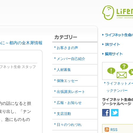
めに～都内の金木犀情報
お客さまの声
メンバー自己紹介
フネット生命 スタッフ
人材募集
保険エッセー
ライフネットメ
ックナンバー
出張講演レポート
。
広報・お知らせ
約の話になると担
取り出し、「ナン
支店活動
と、急にものもの
日々のつれづれ
RSS