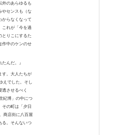
以外のあらゆるも
みやセンスも（な
わからなくなって
。これが「今を過
のとりこにするた
は作中のケンのせ
れたんだ。』
ます。大人たちが
ゆえでした。そし
浸透させるべく
世紀博」の中につ
。その町は「夕日
。商店街に八百屋
ある。そんないつ