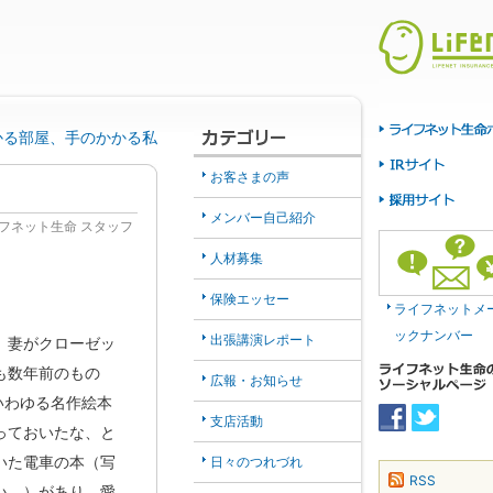
かる部屋、手のかかる私
お客さまの声
メンバー自己紹介
フネット生命 スタッフ
人材募集
保険エッセー
ライフネットメ
ックナンバー
出張講演レポート
、妻がクローゼッ
も数年前のもの
広報・お知らせ
いわゆる名作絵本
支店活動
っておいたな、と
いた電車の本（写
日々のつれづれ
RSS
い。）があり、愛