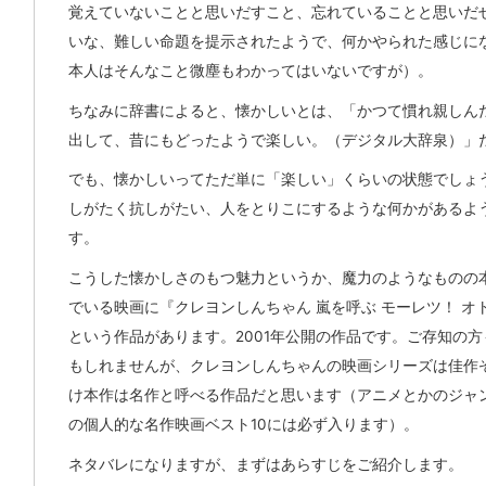
覚えていないことと思いだすこと、忘れていることと思いだ
いな、難しい命題を提示されたようで、何かやられた感じに
本人はそんなこと微塵もわかってはいないですが）。
ちなみに辞書によると、懐かしいとは、「かつて慣れ親しん
出して、昔にもどったようで楽しい。（デジタル大辞泉）」
でも、懐かしいってただ単に「楽しい」くらいの状態でしょ
しがたく抗しがたい、人をとりこにするような何かがあるよ
す。
こうした懐かしさのもつ魅力というか、魔力のようなものの
でいる映画に『クレヨンしんちゃん 嵐を呼ぶ モーレツ！ オ
という作品があります。2001年公開の作品です。ご存知の
もしれませんが、クレヨンしんちゃんの映画シリーズは佳作
け本作は名作と呼べる作品だと思います（アニメとかのジャ
の個人的な名作映画ベスト10には必ず入ります）。
ネタバレになりますが、まずはあらすじをご紹介します。