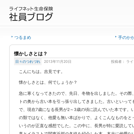
つるまめ
手のか
懐かしさとは？
日々のつれづれ
2013年11月20日
投稿者：
ライ
こんにちは。吉見です。
懐かしさとは、何でしょうか？
急に寒くなってきたので、先日、冬物を出しました。その際
トの奥から古い本を引っ張り出してきました。古いといって
で、現在7歳になる長男が2～3歳の頃に読んでいた本です。
の類ではなく、他愛も無い本ばかりで、よくこんなものをと
いうのが正直な感想でした。この中に、長男が特に愛読して
真とイラストで関東近郊の各線を紹介した本。本当に他愛な