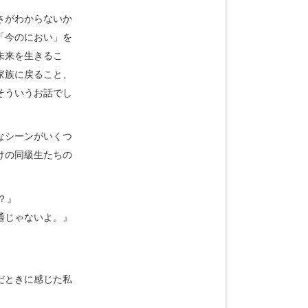
さがわからないか
「今のにおい」を
未来を生きるこ
家族に戻ること、
そういうお話でし
なシーンがいくつ
けの同級生たちの
？』
通じゃないよ。』
』
だときに感じた私