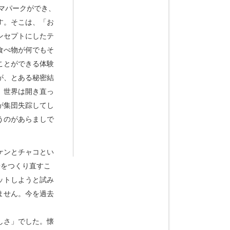
マパークができ、
す。そこは、「お
ンセプトにしたテ
食べ物が何でもそ
ことができる体験
が、とある秘密結
、世界は開き直っ
が集団失踪してし
うのがあらましで
魁はケンとチャコとい
来をつくり直すこ
ットしようと試み
ません。今を過去
しさ」でした。懐