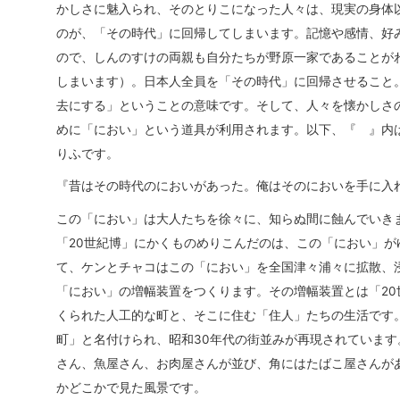
かしさに魅入られ、そのとりこになった人々は、現実の身体
のが、「その時代」に回帰してしまいます。記憶や感情、好
ので、しんのすけの両親も自分たちが野原一家であることが
しまいます）。日本人全員を「その時代」に回帰させること
去にする」ということの意味です。そして、人々を懐かしさ
めに「におい」という道具が利用されます。以下、『 』内
りふです。
『昔はその時代のにおいがあった。俺はそのにおいを手に入
この「におい」は大人たちを徐々に、知らぬ間に蝕んでいき
「20世紀博」にかくものめりこんだのは、この「におい」が
て、ケンとチャコはこの「におい」を全国津々浦々に拡散、
「におい」の増幅装置をつくります。その増幅装置とは「20
くられた人工的な町と、そこに住む「住人」たちの生活です
町」と名付けられ、昭和30年代の街並みが再現されています
さん、魚屋さん、お肉屋さんが並び、角にはたばこ屋さんが
かどこかで見た風景です。