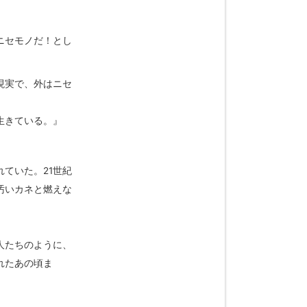
』
ニセモノだ！とし
現実で、外はニセ
生きている。』
ていた。21世紀
汚いカネと燃えな
人たちのように、
れたあの頃ま