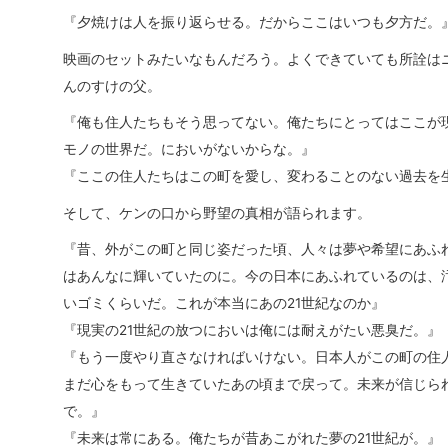
『夕焼けは人を振り返らせる。だからここはいつも夕方だ。
映画のセットみたいなもんだろう。よくできていても所詮は
んのすけの父。
『俺も住人たちもそう思ってない。俺たちにとってはここが
モノの世界だ。においがないからな。』
『ここの住人たちはこの町を愛し、変わることのない過去を
そして、ケンの口から野望の真相が語られます。
『昔、外がこの町と同じ姿だった頃、人々は夢や希望にあふれ
はあんなに輝いていたのに。今の日本にあふれているのは、
いゴミくらいだ。これが本当にあの21世紀なのか』
『現実の21世紀の放つにおいは俺には耐えがたい悪臭だ。』
『もう一度やり直さなければいけない。日本人がこの町の住
まだ心をもって生きていたあの頃まで戻って。未来が信じら
で。』
『未来は常にある。俺たちが昔あこがれた夢の21世紀が。』