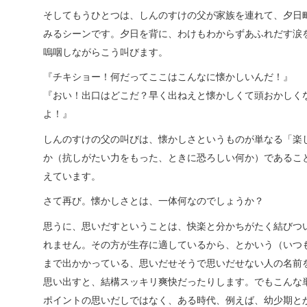
そしてもうひとつは、しんのすけの父が家族を連れて、夕日
みるシーンです。夕日を背に、わけもわからずあふれだす涙
嗚咽しながらこう叫びます。
『チキショー！何だってここはこんなに懐かしいんだ！』
『おい！出口はどこだ？早く出ねえと懐かしくて頭おかしく
よ！』
しんのすけの父の叫びは、懐かしさというものが単なる「楽
か（抗しがたい力をもった、ときに恐ろしい何か）であるこ
えています。
さて再び。懐かしさとは、一体何なのでしょうか？
思うに、思いだすということは、快楽と分かちがたく結びつ
れません。その方が生存に適しているから、とかいう（いつ
まで出かかっている、思いだせそうで思いだせない人の名前
思い出すと、結構スッキリ爽快だったりします。でもこんな
ポイントの思いだしではなく、ある時代、例えば、幼少期と