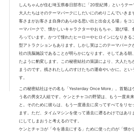
しんちゃんが住む埼玉県春日部市に「20世紀博」というテー
大人たちはそのテーマパークにしだいにのめりこんでいきま
客さまがお客さま自身のあらゆる思い出と出会える場」をコ
ーマパークで、懐かしいキャラクターやおもちゃ、遊び場、
ろっています。かつて憧れたヒーローやヒロインになりきる
型アトラクションもあります。しかし実はこのテーマパーク
社の洗脳施設であることが明らかになります。そしてある朝
たように豹変します。この秘密結社の策謀により、大人たち
まうのです。残されたしんのすけたちの運命やいかに。とい
す。
この秘密結社はその名も「Yesterday Once More」。首
う名の男女2人組です。ケンとチャコの野望は、もう一度未
と。そのために彼らは、もう一度過去に戻ってすべてをリセ
ます。ただ、タイムマシンを使って過去に遡るわけではあり
にしてしまおうと考えるのです。
ケンとチャコが「今を過去にする」ために使ったのが「懐か