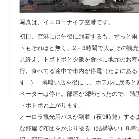
写真は、イエローナイフ空港です。
初日、空港には午後に到着するも、ずっと雨
トもそれほど無く、2－3時間で大よその観
見終え、トボトボと夕飯を食べに地元のお寿
行。食べてる途中で市内が停電（たまにある
す…）。薄暗い店を後にし、ホテルに戻ると
ベーターは停止。部屋が3階だったので、階
トボトボと上がります。
オーロラ観光用バスが到着（夜9時発）する
な部屋で布団をかぶり寝る（結構寒い）8時