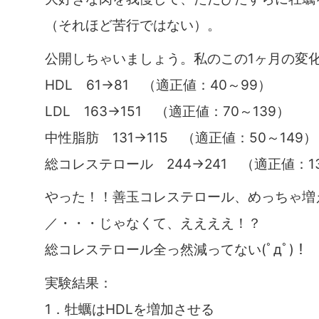
（それほど苦行ではない）。
公開しちゃいましょう。私のこの1ヶ月の変
HDL 61→81 （適正値：40～99）
LDL 163→151 （適正値：70～139）
中性脂肪 131→115 （適正値：50～149）
総コレステロール 244→241 （適正値：13
やった！！善玉コレステロール、めっちゃ増えた
／・・・じゃなくて、ええええ！？
総コレステロール全っ然減ってない(ﾟдﾟ)！
実験結果：
1．牡蠣はHDLを増加させる