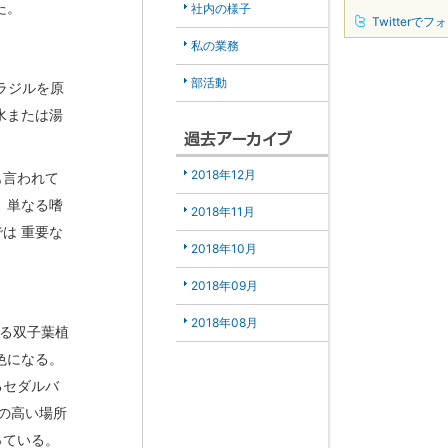
た。
社内の様子
Twitterでフ
私の業務
部活動
ラジルを原
水または湯
2018年12月
も言われて
、単なる嗜
2018年11月
は 重要な
2018年10月
2018年09月
2018年08月
れる双子葉植
色になる。
るセダルバ
差の高い場所
っている。