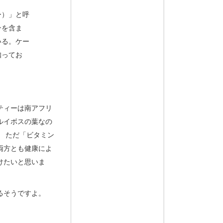
ー）」と呼
ンを含ま
いる。ケー
知ってお
ティーは南アフリ
ルイボスの葉なの
 ただ「ビタミン
両方とも健康によ
けたいと思いま
るそうですよ。