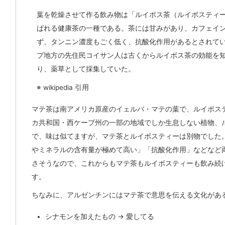
葉を乾燥させて作る飲み物は「ルイボス茶（ルイボスティ
ばれる健康茶の一種である。茶には甘みがあり、カフェイ
ず、タンニン濃度もごく低く、抗酸化作用があるとされて
プ地方の先住民コイサン人は古くからルイボス茶の効能を
り、薬草として採集していた。
※ wikipedia 引用
マテ茶は南アメリカ原産のイェルバ・マテの葉で、ルイボス
カ共和国・西ケープ州の一部の地域でしか生息しない植物、
で、味は似てますが、マテ茶とルイボスティーは別物でした。
やミネラルの含有量が極めて高い」「抗酸化作用」などなど
さそうなので、これからもマテ茶もルイボスティーも飲み続
す。
ちなみに、アルゼンチンにはマテ茶で意思を伝える文化があ
シナモンを加えたもの → 愛してる