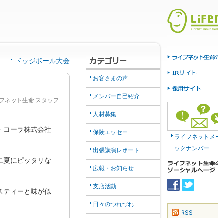
ドッジボール大会
お客さまの声
メンバー自己紹介
フネット生命 スタッフ
人材募集
・コーラ株式会社
保険エッセー
ライフネットメ
ックナンバー
出張講演レポート
に夏にピッタリな
広報・お知らせ
支店活動
スティーと味が似
日々のつれづれ
RSS