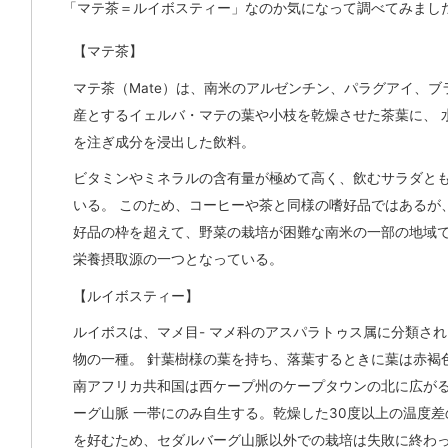
「マテ茶＝ルイボスティー」なのか気になって調べてみまし
【マテ茶】
マテ茶（Mate）は、南米のアルゼンチン、パラグアイ、ブ
産とするイェルバ・マテの葉や小枝を乾燥させた茶葉に、 
を注ぎ成分を浸出した飲料。
ビタミンやミネラルの含有量が極めて高く、飲むサラダと
いる。 このため、コーヒーや茶と同様の嗜好品ではあるが
好品の枠を超えて、野菜の栽培が困難な南米の一部の地域で
栄養摂取源の一つとなっている。
【ルイボスティー】
ルイボスは、マメ目- マメ科のアスパラトゥス属に分類さ
物の一種。 針葉樹様の葉を持ち、落葉するときに葉は赤褐
南アフリカ共和国は西ケープ州のケープタウンの北に広が
ーグ山脈 一帯にのみ自生する。乾燥した30度以上の温度
を好むため、セダルバーグ山脈以外での栽培は失敗に終わ