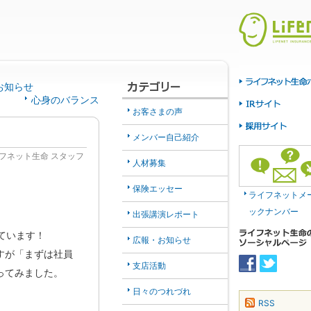
お知らせ
心身のバランス
お客さまの声
メンバー自己紹介
フネット生命 スタッフ
人材募集
保険エッセー
ライフネットメ
ックナンバー
出張講演レポート
ています！
広報・お知らせ
すが「まずは社員
支店活動
ってみました。
日々のつれづれ
RSS