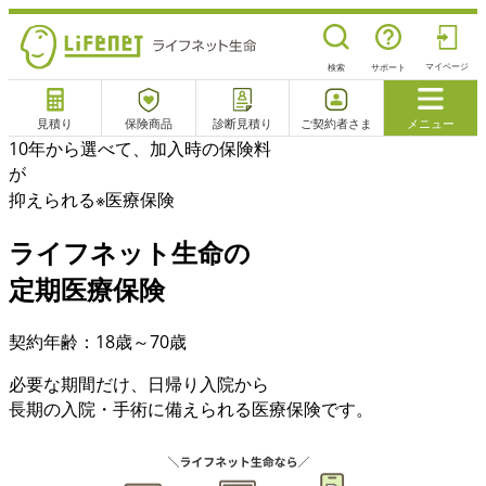
マイページ
検索
サポート
見積り
保険商品
診断見積り
ご契約者さま
メニュー
10年から選べて、加入時の保険料
サポート
が
閉じる
抑えられる
※
医療保険
ライフネット生命の
電話で相談
相談予約
よくあるご質問
定期医療保険
チャットサポート
契約年齢：18歳～70歳
必要な期間だけ、日帰り入院から
長期の入院・手術に備えられる医療保険です。