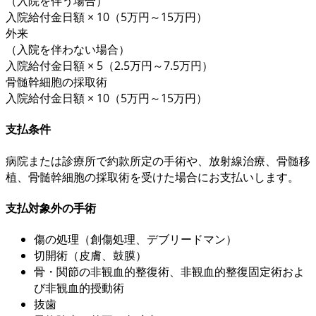
（入院を伴う場合）
入院給付金日額 × 10
（5万円～15万円）
外来
（入院を伴わない場合）
入院給付金日額 × 5
（2.5万円～7.5万円）
骨髄幹細胞の採取術
入院給付金日額 × 10
（5万円～15万円）
支払条件
病院または診療所で
約款所定
の手術や、放射線治療、骨髄移
植、骨髄幹細胞の採取術を受けた場合にお支払いします。
支払対象外の手術
傷の処理（創傷処理、デブリードマン）
切開術（皮膚、鼓膜）
骨・関節の非観血的整復術、非観血的整復固定術およ
び非観血的授動術
抜歯